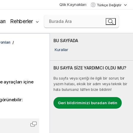
Qlik Kaynakları
Türkçe Değiştir
arı
Rehberler
BU SAYFADA
onları
Kurallar
BU SAYFA SİZE YARDIMCI OLDU MU?
Bu sayfa veya içeriği ile ilgili bir sorun; bir
e ayraçları içine
yazım hatası, eksik bir adım veya teknik bir
hata bulursanız lütfen bize bildirin!
görünebilir:
Geri bildiriminizi buradan iletin
Kodu panoya kopyala