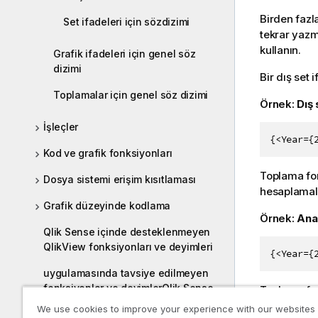
Birden fazl
Set ifadeleri için sözdizimi
tekrar yazm
kullanın.
Grafik ifadeleri için genel söz
dizimi
Bir dış set 
Toplamalar için genel söz dizimi
Örnek:
Dış 
İşleçler
{<Year={
Kod ve grafik fonksiyonları
Toplama fon
Dosya sistemi erişim kısıtlaması
hesaplamala
Grafik düzeyinde kodlama
Örnek:
Ana
Qlik Sense içinde desteklenmeyen
QlikView fonksiyonları ve deyimleri
{<Year={
uygulamasında tavsiye edilmeyen
fonksiyonlar ve deyimlerQlik Sense
Toplama fon
etkiler; al
We use cookies to improve your experience with our websites