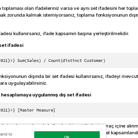
a toplaması olan ifadeleriniz varsa ve aynı set ifadesini her to
ak zorunda kalmak istemiyorsanız, toplama fonksiyonunun dışınd
ifadesi kullanırsanız, ifade kapsamın başına yerleştirilmelidir.
set ifadesi
2021}>} Sum(Sales) / Count(distinct Customer)
ksiyonunun dışında bir set ifadesi kullanırsanız, ifadeyi mevcu
ra uygulayabilirsiniz.
 hesaplamaya uygulanmış dış set ifadesi
2021}>} [Master Measure]
ksiyonlarının dışında kullanılan bir set ifadesi, ayraç içine alı
ınırsa ayraçlar kapsamı tanımlar. Aşağıdaki sözcüksel kapsamlan
 and to
Ok