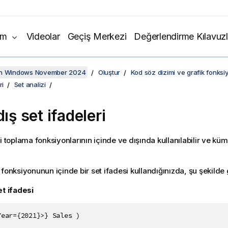
ım
Videolar
Geçiş Merkezi
Değerlendirme Kılavuzl
on Windows November 2024
Oluştur
Kod söz dizimi ve grafik fonksiy
ri
Set analizi
dış set ifadeleri
i toplama fonksiyonlarının içinde ve dışında kullanılabilir ve küm
fonksiyonunun içinde bir set ifadesi kullandığınızda, şu şekilde 
et ifadesi
Year={2021}>} Sales )