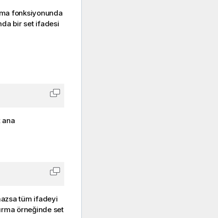
plama fonksiyonunda
a bir set ifadesi
Kodu panoya kopyala
t ana
Kodu panoya kopyala
nmazsa tüm ifadeyi
dırma örneğinde set