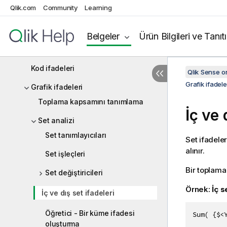
Kod söz dizimine genel bakış
Qlik.com
Community
Learning
Kod deyimleri ve anahtar sözcükler
Belgeler
Ürün Bilgileri ve Tanıt
Veri yükleme düzenleyicisinde
değişkenlerle çalışma
Kod ifadeleri
Qlik Sense 
Grafik ifadele
Grafik ifadeleri
Toplama kapsamını tanımlama
İç ve 
Set analizi
Set tanımlayıcıları
Set ifadeler
alınır.
Set işleçleri
Bir toplama 
Set değiştiricileri
Örnek:
İç s
İç ve dış set ifadeleri
Öğretici - Bir küme ifadesi
Sum( {$<
oluşturma