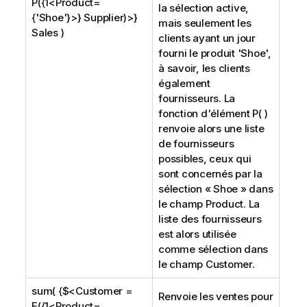
P({1<Product=
la sélection active,
{'Shoe'}>} Supplier)>}
mais seulement les
Sales )
clients ayant un jour
fourni le produit '
Shoe
',
à savoir, les clients
également
fournisseurs. La
fonction d'élément P( )
renvoie alors une liste
de fournisseurs
possibles, ceux qui
sont concernés par la
sélection «
Shoe
» dans
le champ
Product
. La
liste des fournisseurs
est alors utilisée
comme sélection dans
le champ
Customer
.
sum( {$<Customer =
Renvoie les ventes pour
E({1<Product=