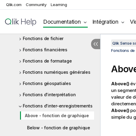
Qlik.com
Community
Learning
Fonctions exponentielles et
logarithmiques
Documentation
Intégration
Vi
Fonctions de champ
Fonctions de fichier
Qlik Sense 
Fonctions financières
Fonctions de 
Fonctions de formatage
Abov
Fonctions numériques générales
Fonctions géospatiales
Above()
éva
un segment 
Fonctions d'interprétation
valeur de 
directement
Fonctions d'inter-enregistrements
Above()
por
Above - fonction de graphique
simple du g
Below - fonction de graphique