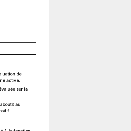
aluation de
ne active.
évaluée sur la
aboutit au
sitif
à 1, la fonction