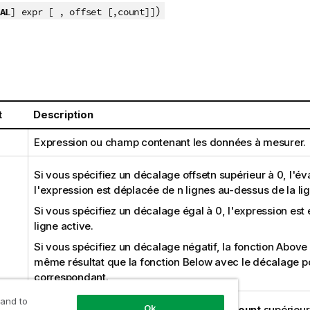
)
AL
] expr [ , offset [,count]]
t
Description
Expression ou champ contenant les données à mesurer.
Si vous spécifiez un décalage
offset
n
supérieur à 0, l'év
l'expression est déplacée de
n
lignes au-dessus de la lig
Si vous spécifiez un décalage égal à 0, l'expression est 
ligne active.
Si vous spécifiez un décalage négatif, la fonction
Above
même résultat que la fonction
Below
avec le décalage po
correspondant.
 and to
Ok
Si vous spécifiez un troisième argument
count
supérieur 