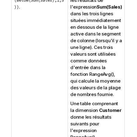
(Below(Sum(Sales),1,3
les résultats de
))
.
l'expression
Sum(Sales)
dans les trois lignes
situées immédiatement
en dessous de la ligne
active dans le segment
de colonne (lorsqu'il y a
une ligne). Ces trois
valeurs sont utilisées
comme données
d'entrée dans la
fonction
RangeAvg()
,
qui calcule la moyenne
des valeurs de la plage
de nombres fournie.
Une table comprenant
la dimension
Customer
donne les résultats
suivants pour
l'expression