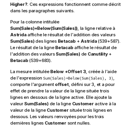
Higher?
. Ces expressions fonctionnent comme décrit
dans les paragraphes suivants.
Pour la colonne intitulée
Sum(Sales)+Below(Sum(Sales))
, la ligne relative à
Astrida
affiche le résultat de l'addition des valeurs
Sum(Sales)
des lignes
Betacab
+
Astrida
(539+587).
Le résultat de la ligne
Betacab
affiche le résultat de
l'addition des valeurs
Sum(Sales)
de
Canutility
+
Betacab
(539+683).
La mesure intitulée
Below +Offset 3
, créée à l'aide
de l'expression
,
Sum(Sales)+Below(Sum(Sales), 3)
comporte l'argument
offset
, défini sur
3
, et a pour
effet de prendre la valeur de la ligne située trois
lignes en dessous de la ligne active. Elle ajoute la
valeur
Sum(Sales)
de la ligne
Customer
active à la
valeur de la ligne
Customer
située trois lignes en
dessous. Les valeurs renvoyées pour les trois
dernières lignes
Customer
sont nulles.