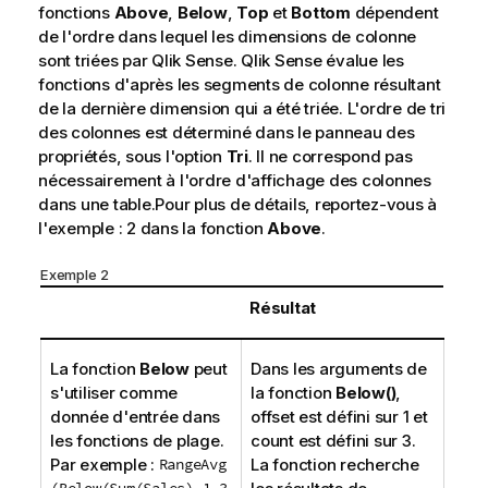
e
fonctions
Above
,
Below
,
Top
et
Bottom
dépendent
i
de l'ordre dans lequel les dimensions de colonne
l
sont triées par
Qlik Sense
.
Qlik Sense
évalue les
fonctions d'après les segments de colonne résultant
de la dernière dimension qui a été triée. L'ordre de tri
des colonnes est déterminé dans le panneau des
propriétés, sous l'option
Tri
. Il ne correspond pas
nécessairement à l'ordre d'affichage des colonnes
dans une table.Pour plus de détails, reportez-vous à
l'exemple : 2 dans la fonction
Above
.
Exemple 2
Résultat
La fonction
Below
peut
Dans les arguments de
s'utiliser comme
la fonction
Below()
,
donnée d'entrée dans
offset
est défini sur 1 et
les fonctions de plage.
count
est défini sur 3.
Par exemple :
RangeAvg
La fonction recherche