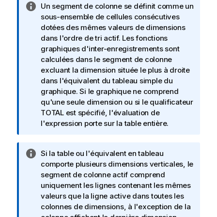
N
Un segment de colonne se définit comme un
o
sous-ensemble de cellules consécutives
t
dotées des mêmes valeurs de dimensions
e
dans l'ordre de tri actif. Les fonctions
I
graphiques d'inter-enregistrements sont
n
calculées dans le segment de colonne
f
excluant la dimension située le plus à droite
o
dans l'équivalent du tableau simple du
r
graphique. Si le graphique ne comprend
m
qu'une seule dimension ou si le qualificateur
a
TOTAL
est spécifié, l'évaluation de
t
l'expression porte sur la table entière.
i
o
N
Si la table ou l'équivalent en tableau
n
o
comporte plusieurs dimensions verticales, le
s
t
segment de colonne actif comprend
e
uniquement les lignes contenant les mêmes
I
valeurs que la ligne active dans toutes les
n
colonnes de dimensions, à l'exception de la