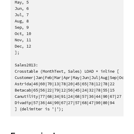
May, 5

Jun, 6

Jul, 7

Aug, 8

Sep, 9

Oct, 10

Nov, 11

Dec, 12

];

Sales2013:

Crosstable (MonthText, Sales) LOAD * inline [

Customer|Jan|Feb|Mar|Apr|May|Jun|Jul|Aug|Sep|Oct|Nov
Astrida|46|60|70|13|78|20|45|65|78|12|78|22

Betacab|65|56|22|79|12|56|45|24|32|78|55|15

Canutility|77|68|34|91|24|68|57|36|44|90|67|27

Divadip|57|36|44|90|67|27|57|68|47|90|80|94
