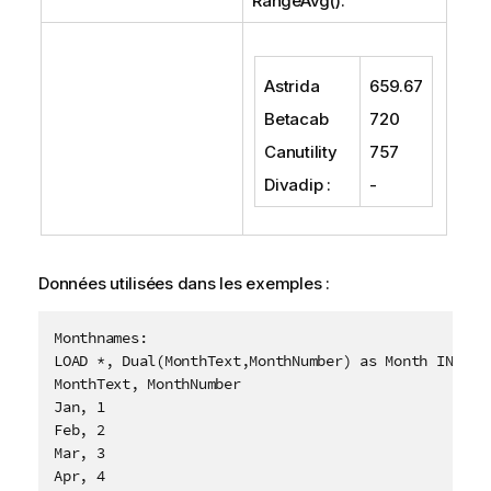
RangeAvg()
.
Astrida
659.67
Betacab
720
Canutility
757
Divadip
:
-
Données utilisées dans les exemples :
Monthnames:

LOAD *, Dual(MonthText,MonthNumber) as Month INLINE 
MonthText, MonthNumber

Jan, 1

Feb, 2

Mar, 3

Apr, 4
