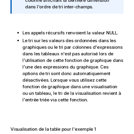
f
colonne affichant la dernière dimension
o
dans l'ordre de tri inter-champs.
r
m
a
Les appels récursifs renvoient la valeur
NULL
.
t
i
Le tri sur les valeurs des ordonnées dans les
o
graphiques ou le tri par colonnes d'expressions
n
dans les tableaux n'est pas autorisé lors de
s
l'utilisation de cette fonction de graphique dans
l'une des expressions du graphique. Ces
options de tri sont donc automatiquement
désactivées. Lorsque vous utilisez cette
fonction de graphique dans une visualisation
ou un tableau, le tri de la visualisation revient à
l'entrée triée via cette fonction.
Visualisation de la table pour l'exemple 1