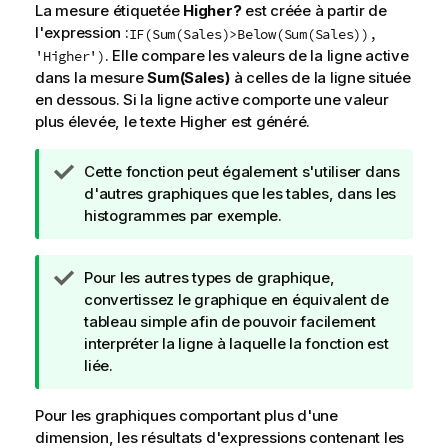
La mesure étiquetée
Higher?
est créée à partir de
l'expression :
IF(Sum(Sales)>Below(Sum(Sales)),
. Elle compare les valeurs de la ligne active
'Higher')
dans la mesure
Sum(Sales)
à celles de la ligne située
en dessous. Si la ligne active comporte une valeur
plus élevée, le texte
Higher
est généré.
N
Cette fonction peut également s'utiliser dans
o
d'autres graphiques que les tables, dans les
t
histogrammes par exemple.
e
C
N
Pour les autres types de graphique,
o
o
convertissez le graphique en équivalent de
n
t
tableau simple afin de pouvoir facilement
s
e
interpréter la ligne à laquelle la fonction est
e
C
liée.
i
o
l
n
Pour les graphiques comportant plus d'une
s
dimension, les résultats d'expressions contenant les