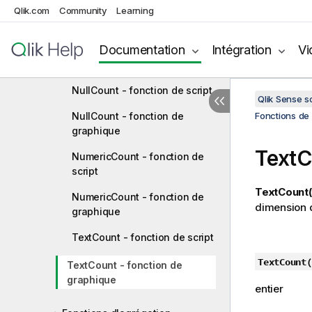
MissingCount - fonction de
Qlik.com
Community
Learning
script
Documentation
Intégration
Vi
MissingCount - fonction de
graphique
NullCount - fonction de script
Qlik Sense 
NullCount - fonction de
Fonctions de 
graphique
TextC
NumericCount - fonction de
script
TextCount(
NumericCount - fonction de
dimension 
graphique
TextCount - fonction de script
TextCount(
TextCount - fonction de
graphique
entier