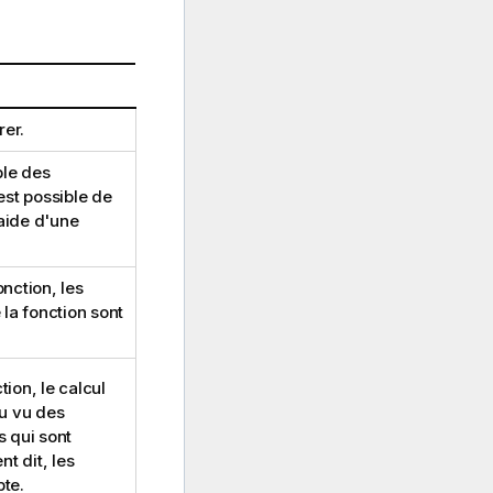
er.
ble des
 est possible de
'aide d'une
nction, les
la fonction sont
ion, le calcul
au vu des
s qui sont
t dit, les
te.