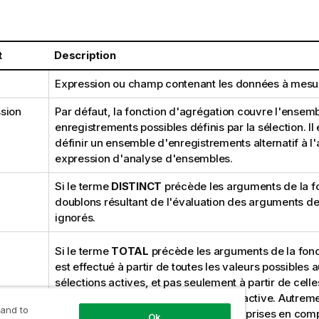
t
Description
Expression ou champ contenant les données à mesur
sion
Par défaut, la fonction d'agrégation couvre l'ensem
enregistrements possibles définis par la sélection. Il
définir un ensemble d'enregistrements alternatif à l
expression d'analyse d'ensembles.
Si le terme
DISTINCT
précède les arguments de la fo
doublons résultant de l'évaluation des arguments de 
ignorés.
Si le terme
TOTAL
précède les arguments de la fonct
est effectué à partir de toutes les valeurs possibles 
sélections actives, et pas seulement à partir de celle
associées à la valeur dimensionnelle active. Autremen
 and to
dimensions du graphique ne sont pas prises en comp
Ok