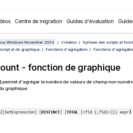
déos
Centre de migration
Guides d'évaluation
Guide
sous Windows November 2024
Création
Syntaxe des scripts et fonc
script et de graphique
Fonctions d'agrégation
Fonctions d'agrégati
ount
- fonction de graphique
)
permet d'agréger le nombre de valeurs de champ non numér
du graphique.
)
{[SetExpression] [
DISTINCT
] [
TOTAL
[<fld {,fld}>]]} expr