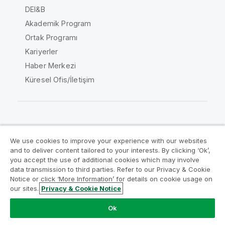
DEI&B
Akademik Program
Ortak Programı
Kariyerler
Haber Merkezi
Küresel Ofis/İletişim
Qlik Topluluğu
We use cookies to improve your experience with our websites
and to deliver content tailored to your interests. By clicking ‘Ok’,
Yasal sözleşmeler
Ürün Koşulları
you accept the use of additional cookies which may involve
data transmission to third parties. Refer to our Privacy & Cookie
Legal Policies
Legal Policies
Notice or click ‘More Information’ for details on cookie usage on
Kullanım koşulları
Ticari markalar
our sites.
Privacy & Cookie Notice
Do Not Share My Info
Ok
Telif Hakkı © 1993-2026 QlikTech International AB. Tüm
hakları saklıdır.