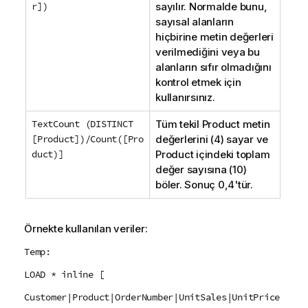
r])
sayılır. Normalde bunu,
sayısal alanların
hiçbirine metin değerleri
verilmediğini veya bu
alanların sıfır olmadığını
kontrol etmek için
kullanırsınız.
TextCount (DISTINCT
Tüm tekil
Product
metin
[Product])/Count([Pro
değerlerini (4) sayar ve
duct)]
Product
içindeki toplam
değer sayısına (10)
böler. Sonuç 0,4'tür.
Örnekte kullanılan veriler:
Temp:
LOAD * inline [
Customer|Product|OrderNumber|UnitSales|UnitPrice