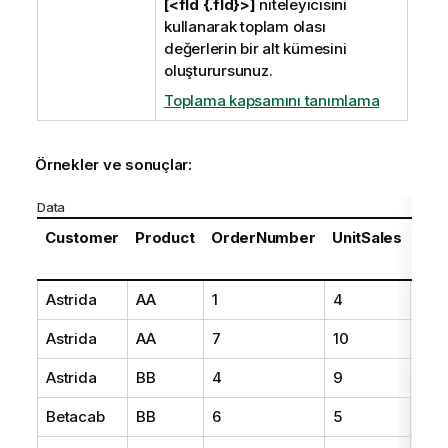
[<fld {.fld}>]
niteleyicisini
kullanarak toplam olası
değerlerin bir alt kümesini
oluşturursunuz.
Toplama kapsamını tanımlama
Örnekler ve sonuçlar:
Data
Customer
Product
OrderNumber
UnitSales
Unit
Pri
Astrida
AA
1
4
16
Astrida
AA
7
10
15
Astrida
BB
4
9
1
Betacab
BB
6
5
10