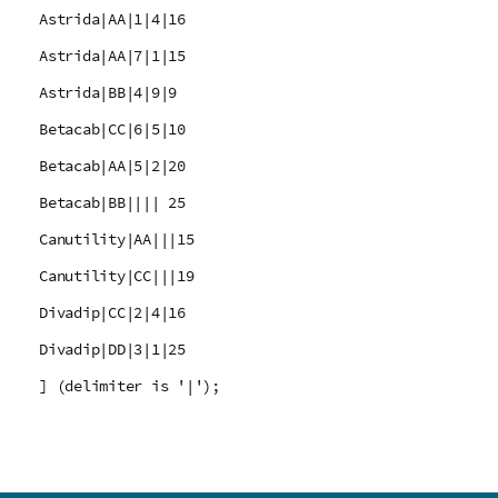
Astrida|AA|1|4|16
Astrida|AA|7|1|15
Astrida|BB|4|9|9
Betacab|CC|6|5|10
Betacab|AA|5|2|20
Betacab|BB|||| 25
Canutility|AA|||15
Canutility|CC|||19
Divadip|CC|2|4|16
Divadip|DD|3|1|25
] (delimiter is '|');