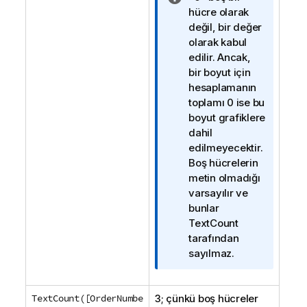
i
hücre olarak
l
değil, bir değer
g
olarak kabul
i
edilir. Ancak,
n
bir boyut için
o
hesaplamanın
t
toplamı 0 ise bu
u
boyut grafiklere
dahil
edilmeyecektir.
Boş hücrelerin
metin olmadığı
varsayılır ve
bunlar
TextCount
tarafından
sayılmaz.
TextCount([OrderNumbe
3; çünkü boş hücreler