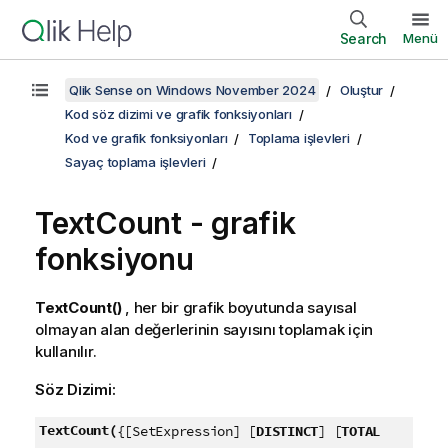
Search
Menü
Qlik Sense on Windows November 2024
Oluştur
Kod söz dizimi ve grafik fonksiyonları
Kod ve grafik fonksiyonları
Toplama işlevleri
Sayaç toplama işlevleri
TextCount
- grafik
fonksiyonu
TextCount()
, her bir grafik boyutunda sayısal
olmayan alan değerlerinin sayısını toplamak için
kullanılır.
Söz Dizimi:
TextCount(
{[SetExpression] [
DISTINCT
] [
TOTAL