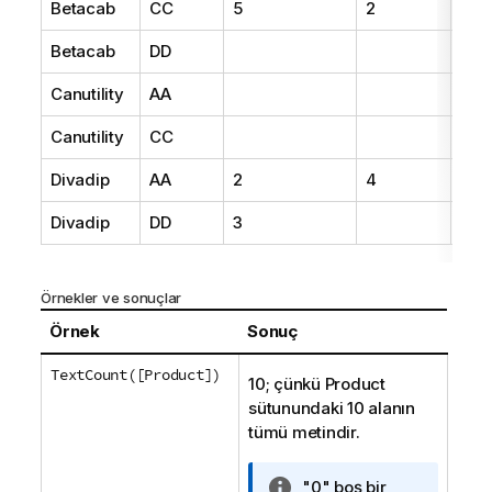
Betacab
CC
5
2
20
Betacab
DD
25
Canutility
AA
15
Canutility
CC
19
Divadip
AA
2
4
16
Divadip
DD
3
25
Örnekler ve sonuçlar
Örnek
Sonuç
TextCount([Product])
10; çünkü
Product
sütunundaki 10 alanın
tümü metindir.
B
"0" boş bir