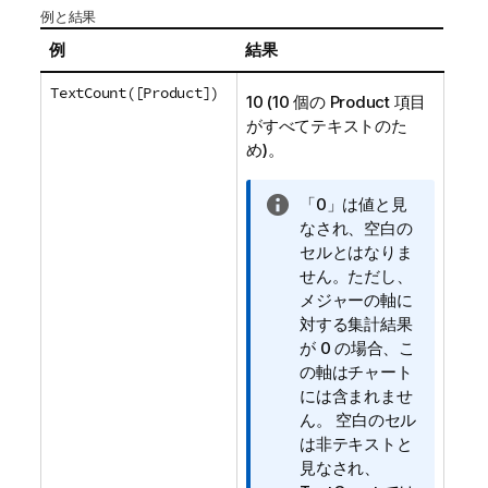
例と結果
例
結果
TextCount([Product])
10 (10 個の
Product
項目
がすべてテキストのた
め)。
情
「0」は値と見
報
なされ、空白の
メ
セルとはなりま
モ
せん。ただし、
メジャーの軸に
対する集計結果
が 0 の場合、こ
の軸はチャート
には含まれませ
ん。 空白のセル
は非テキストと
見なされ、