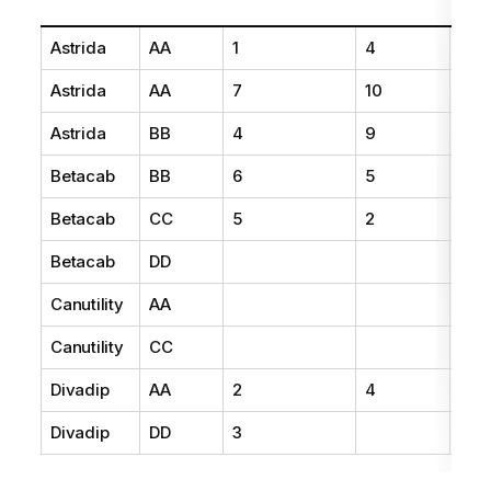
Pri
Astrida
AA
1
4
16
Astrida
AA
7
10
15
Astrida
BB
4
9
1
Betacab
BB
6
5
10
Betacab
CC
5
2
20
Betacab
DD
25
Canutility
AA
15
Canutility
CC
19
Divadip
AA
2
4
16
Divadip
DD
3
25