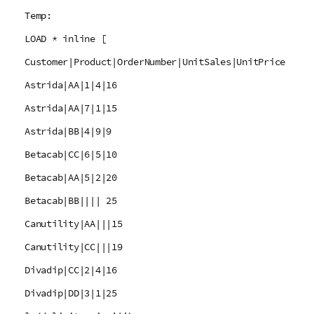
Temp:
LOAD * inline [
Customer|Product|OrderNumber|UnitSales|UnitPrice
Astrida|AA|1|4|16
Astrida|AA|7|1|15
Astrida|BB|4|9|9
Betacab|CC|6|5|10
Betacab|AA|5|2|20
Betacab|BB|||| 25
Canutility|AA|||15
Canutility|CC|||19
Divadip|CC|2|4|16
Divadip|DD|3|1|25