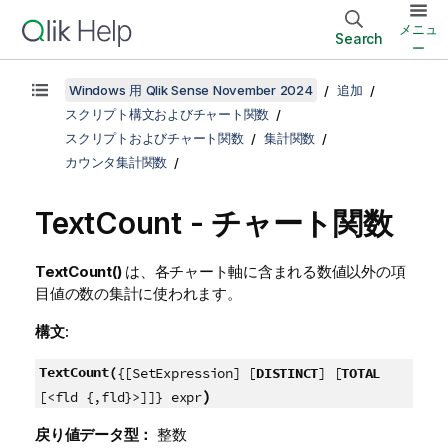
メニュ
Search
ー
Windows 用 Qlik Sense November 2024
追加
スクリプト構文およびチャート関数
スクリプトおよびチャート関数
集計関数
カウンタ集計関数
TextCount
- チャート関数
TextCount()
は、各チャート軸に含まれる数値以外の項
目値の数の集計に使われます。
構文:
TextCount(
{[SetExpression] [
DISTINCT
] [
TOTAL
)
[<fld {,fld}>]]} expr
戻り値データ型：
整数