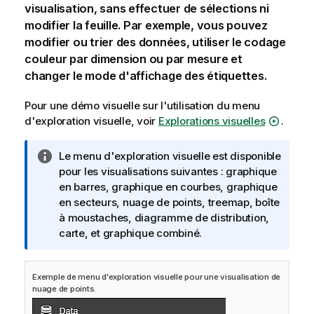
visualisation, sans effectuer de sélections ni
modifier la feuille. Par exemple, vous pouvez
modifier ou trier des données, utiliser le codage
couleur par dimension ou par mesure et
changer le mode d'affichage des étiquettes.
Pour une démo visuelle sur l'utilisation du menu
d'exploration visuelle, voir
Explorations visuelles
.
N
Le menu d'exploration visuelle est disponible
o
pour les visualisations suivantes : graphique
t
en barres, graphique en courbes, graphique
e
en secteurs, nuage de points, treemap, boîte
I
à moustaches, diagramme de distribution,
n
carte, et graphique combiné.
f
o
Exemple de menu d'exploration visuelle pour une visualisation de
r
nuage de points.
m
a