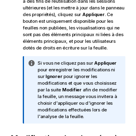
à des fins de réutilisation dans les sessions
ultérieures (et les mettre à jour dans le panneau
des propriétés), cliquez sur
Appliquer
. Ce
bouton est uniquement disponible pour les
feuilles non publiées
, les visualisations qui ne
sont pas des éléments principaux ni liées à des
éléments principaux, et pour les utilisateurs
dotés de droits en écriture sur la feuille.
N
Si vous ne cliquez pas sur
Appliquer
o
pour enregistrer les modifications ni
t
sur
Ignorer
pour ignorer les
e
modifications et que vous choisissez
I
par la suite
Modifier
afin de modifier
n
la feuille, un message vous invitera à
f
choisir d'appliquer ou d'ignorer les
o
modifications effectuées lors de
r
l'analyse de la feuille.
m
a