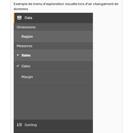
Exemple de menu d'exploration visuelle lors d'un changement de
r
données
m
a
t
i
o
n
s