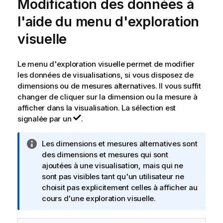
Modification des données à
t
i
l'aide du menu d'exploration
o
n
visuelle
s
Le menu d'exploration visuelle permet de modifier
les données de visualisations, si vous disposez de
dimensions ou de mesures alternatives. Il vous suffit
changer de cliquer sur la dimension ou la mesure à
afficher dans la visualisation. La sélection est
signalée par un
.
N
Les dimensions et mesures alternatives sont
o
des dimensions et mesures qui sont
t
ajoutées à une visualisation, mais qui ne
e
sont pas visibles tant qu'un utilisateur ne
I
choisit pas explicitement celles à afficher au
n
cours d'une exploration visuelle.
f
o