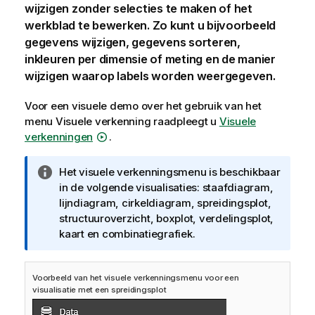
wijzigen zonder selecties te maken of het
werkblad te bewerken. Zo kunt u bijvoorbeeld
gegevens wijzigen, gegevens sorteren,
inkleuren per dimensie of meting en de manier
wijzigen waarop labels worden weergegeven.
Voor een visuele demo over het gebruik van het
menu Visuele verkenning raadpleegt u
Visuele
verkenningen
.
I
Het visuele verkenningsmenu is beschikbaar
n
in de volgende visualisaties: staafdiagram,
f
lijndiagram, cirkeldiagram, spreidingsplot,
o
structuuroverzicht, boxplot, verdelingsplot,
r
kaart en combinatiegrafiek.
m
a
Voorbeeld van het visuele verkenningsmenu voor een
t
visualisatie met een spreidingsplot
i
e