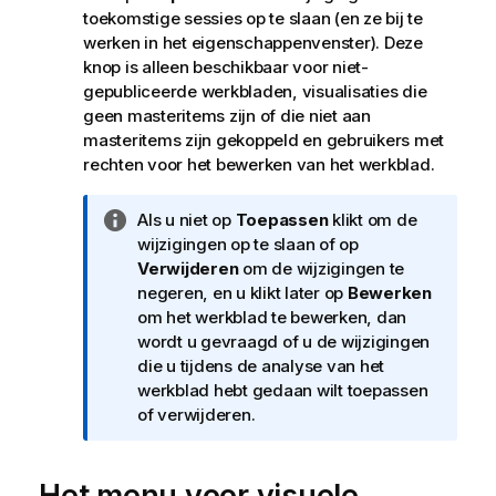
toekomstige sessies op te slaan (en ze bij te
werken in het eigenschappenvenster). Deze
knop is alleen beschikbaar voor
niet-
gepubliceerde werkbladen
, visualisaties die
geen masteritems zijn of die niet aan
masteritems zijn gekoppeld en gebruikers met
rechten voor het bewerken van het werkblad.
I
Als u niet op
Toepassen
klikt om de
n
wijzigingen op te slaan of op
f
Verwijderen
om de wijzigingen te
o
negeren, en u klikt later op
Bewerken
r
om het werkblad te bewerken, dan
m
wordt u gevraagd of u de wijzigingen
a
die u tijdens de analyse van het
t
werkblad hebt gedaan wilt toepassen
i
of verwijderen.
e
Het menu voor visuele