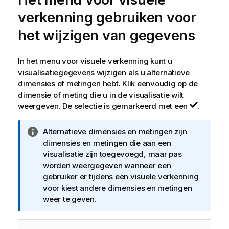
verkenning gebruiken voor
het wijzigen van gegevens
In het menu voor visuele verkenning kunt u
visualisatiegegevens wijzigen als u alternatieve
dimensies of metingen hebt. Klik eenvoudig op de
dimensie of meting die u in de visualisatie wilt
weergeven. De selectie is gemarkeerd met een
.
I
Alternatieve dimensies en metingen zijn
n
dimensies en metingen die aan een
f
visualisatie zijn toegevoegd, maar pas
o
worden weergegeven wanneer een
r
gebruiker er tijdens een visuele verkenning
m
voor kiest andere dimensies en metingen
a
weer te geven.
t
i