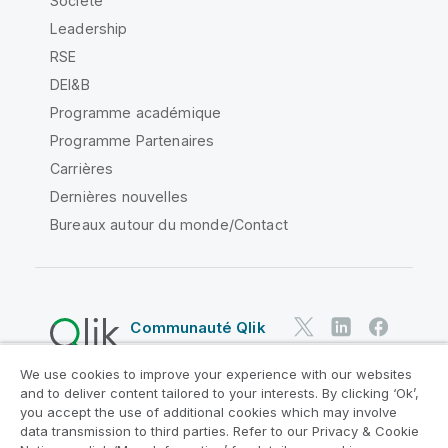
Société
Leadership
RSE
DEI&B
Programme académique
Programme Partenaires
Carrières
Dernières nouvelles
Bureaux autour du monde/Contact
Communauté Qlik
We use cookies to improve your experience with our websites
Contrats juridiques
and to deliver content tailored to your interests. By clicking ‘Ok’,
Conditions d'utilisation des produits
you accept the use of additional cookies which may involve
data transmission to third parties. Refer to our Privacy & Cookie
Legal Policies
Conditions légales