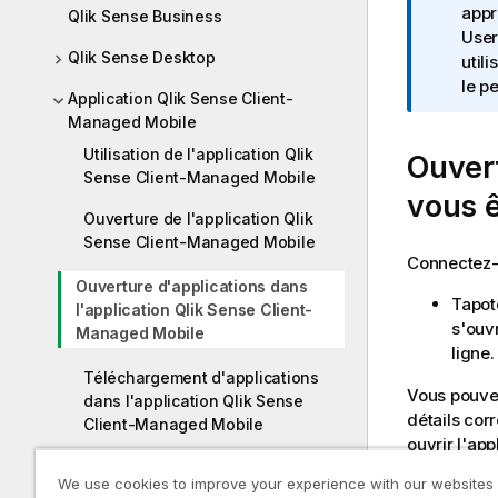
t
appr
Qlik Sense Business
e
User
Qlik Sense Desktop
I
util
n
le p
Application Qlik Sense Client-
f
Managed Mobile
o
Utilisation de l'application Qlik
Ouvert
r
Sense Client-Managed Mobile
m
vous ê
a
Ouverture de l'application Qlik
t
Sense Client-Managed Mobile
i
Connectez-
o
Ouverture d'applications dans
Tapote
n
l'application Qlik Sense Client-
s'ouvr
s
Managed Mobile
ligne
Téléchargement d'applications
Vous pouve
dans l'application Qlik Sense
détails cor
Client-Managed Mobile
ouvrir l'app
Ouverture d'applications
We use cookies to improve your experience with our websites
composites dans Qlik Sense