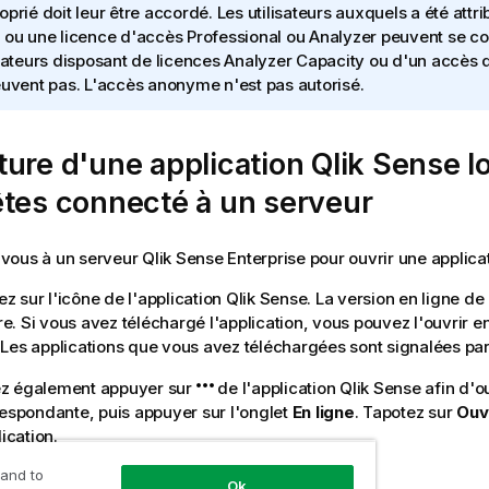
oprié doit leur être accordé. Les utilisateurs auxquels a été attr
 ou une licence d'accès Professional ou Analyzer peuvent se co
isateurs disposant de licences Analyzer Capacity ou d'un accès
euvent pas. L'accès anonyme n'est pas autorisé.
ure d'une application
Qlik Sense
l
tes connecté à un serveur
vous à un serveur
Qlik Sense Enterprise
pour ouvrir une applicat
z sur l'icône de l'application
Qlik Sense
. La version en ligne de 
e. Si vous avez téléchargé l'application, vous pouvez l'ouvrir e
. Les applications que vous avez téléchargées sont signalées pa
z également appuyer sur
de l'application
Qlik Sense
afin d'ou
respondante, puis appuyer sur l'onglet
En ligne
. Tapotez sur
Ouvr
lication.
 and to
Ok