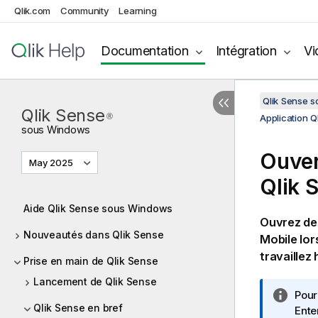
Qlik.com
Community
Learning
Documentation
Intégration
Vi
Qlik Sense 
Qlik Sense
®
Application 
sous
Windows
Ouver
May 2025
Qlik 
Aide Qlik Sense sous Windows
Ouvrez de
Nouveautés dans Qlik Sense
Mobile
lor
travaillez
Prise en main de Qlik Sense
Lancement de Qlik Sense
N
Pour
Qlik Sense en bref
o
Ente