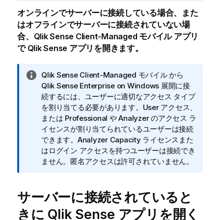
オンラインでサーバーに接続している場合、また
はオフラインでサーバーに接続されていない場
合、
Qlik Sense Client-Managed モバイル
アプリ
で
Qlik Sense
アプリを開きます。
情
Qlik Sense Client-Managed モバイル
から
報
Qlik Sense Enterprise on Windows
展開に接
メ
続するには、ユーザーに適切なアクセス タイプ
モ
を割り当てる必要があります。User アクセス、
または Professional や Analyzer のアクセス ラ
イセンスが割り当てられているユーザーは接続
できます。Analyzer Capacity ライセンスまた
はログイン アクセスを持つユーザーは接続でき
ません。匿名アクセスは許可されていません。
サーバーに接続されていると
きに
Qlik Sense
アプリを開く