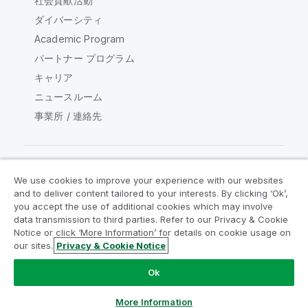
社会貢献活動
ダイバーシティ
Academic Program
パートナー プログラム
キャリア
ニュースルーム
事業所 / 連絡先
We use cookies to improve your experience with our websites
Qlik コミュニティ
and to deliver content tailored to your interests. By clicking ‘Ok’,
you accept the use of additional cookies which may involve
data transmission to third parties. Refer to our Privacy & Cookie
法的契約
製品規約
Legal Policies
Notice or click ‘More Information’ for details on cookie usage on
リーガルポリシー
利用規約
商標
our sites.
Privacy & Cookie Notice
Do Not Share My Info
Ok
Copyright © 1993-2026 QlikTech International AB.無断複写・
転載を禁じます。
More Information