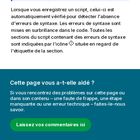
e
I
Lorsque vous enregistrez un script, celui-ci est
n
automatiquement vérifié pour détecter l'absence
f
d'erreurs de syntaxe. Les erreurs de syntaxe sont
o
mises en surbrillance dans le code. Toutes les
r
sections du script contenant des erreurs de syntaxe
m
sont indiquées par l'icône
située en regard de
a
l'étiquette de la section.
t
i
o
n
Cette page vous a-t-elle aidé ?
s
Si vous rencontrez des problèmes sur cette page ou
dans son contenu – une faute de frappe, une étape
manquante ou une erreur technique – faites-le-nous
savoir.
Laissez vos commentaires ici