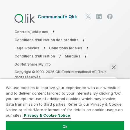
Communauté Qlik
Contrats juridiques
Conditions d'utilisation des produits
Legal Policies
Conditions légales
Conditions d'utilisation
Marques
Do Not Share My Info
Copyright © 1993-2026 QlikTech International AB. Tous
droits réservés.
We use cookies to improve your experience with our websites
and to deliver content tailored to your interests. By clicking ‘Ok’,
Rejoignez le Programme de
you accept the use of additional cookies which may involve
data transmission to third parties. Refer to our Privacy & Cookie
modernisation analytique
Notice or click ‘More Information’ for details on cookie usage on
our sites.
Privacy & Cookie Notice
Modernisez votre système sans compromettre vos
Discuter maintenant
précieuses applications QlikView grâce au Programme
Ok