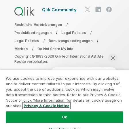
Qlik Community
Rechtliche Vereinbarungen
Produktbedingungen
Legal Policies
Legal Policies
Benutzungsbedingungen
Marken
Do Not Share My Info
Copyright © 1993-2026 QlikTech International AB. Alle
Rechte vorbehalten.
We use cookies to improve your experience with our websites
Nehmen Sie am Analyse-
and to deliver content tailored to your interests. By clicking ‘Ok’,
Modernisierungsprogramm teil
you accept the use of additional cookies which may involve
data transmission to third parties. Refer to our Privacy & Cookie
Notice or click ‘More Information’ for details on cookie usage on
Modernisieren Sie mit dem Analyse-
our sites.
Privacy & Cookie Notice
Modernisierungsprogramm, ohne Ihre wertvollen
Jetzt chatten
QlikView-Apps zu gefährden.
Klicken Sie hier
für weitere
Ok
Informationen oder kontaktieren Sie uns:
ampquestions@qlik.com