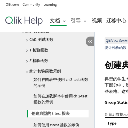
Qlik.com
Community
Learning
财务聚合函数
文档
引导
视频
迁移中心
统计聚合函数
统计检验函数
Chi2-测试函数
QlikView Sept
统计检验函数
T 检验函数
Z 检验函数
创建
统计检验函数示例
典型的学生
t
如何在图表中使用 chi2-test 函数
下部分中，
的示例
些表格。这
如何在加载脚本中使用 chi2-test
函数的示例
Group Statis
创建典型的 t-test 报表
组统计数据示
Type
如何使用 z-test 函数的示例