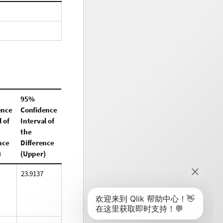
95%
ence
Confidence
 of
Interval of
the
nce
Difference
)
(Upper)
23.9137