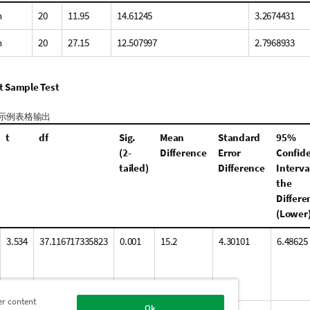
n
20
11.95
14.61245
3.2674431
n
20
27.15
12.507997
2.7968933
 Sample Test
示例表格输出
t
df
Sig.
Mean
Standard
95%
(2-
Difference
Error
Confid
tailed)
Difference
Interval
the
Differe
(Lower
3.534
37.116717335823
0.001
15.2
4.30101
6.48625
er content
Ok