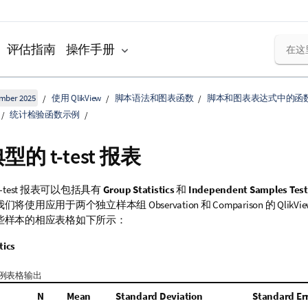
评估指南
操作手册
ember 2025
使用 QlikView
脚本语法和图表函数
脚本和图表表达式中的函
统计检验函数示例
典型的
t-test
报表
-test
报表可以包括具有
Group Statistics
和
Independent Samples Test
我们将使用应用于两个独立样本组
Observation
和
Comparison
的
QlikVi
些样本的相应表格如下所示：
tics
例表格输出
N
Mean
Standard Deviation
Standard Er