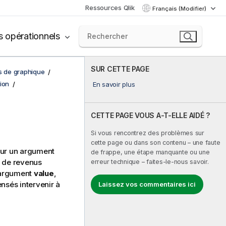
Ressources Qlik
Français (Modifier)
s opérationnels
SUR CETTE PAGE
ns de graphique
ion
En savoir plus
CETTE PAGE VOUS A-T-ELLE AIDÉ ?
Si vous rencontrez des problèmes sur
cette page ou dans son contenu – une faute
sur un argument
de frappe, une étape manquante ou une
t de revenus
erreur technique – faites-le-nous savoir.
l'argument
value
,
nsés intervenir à
Laissez vos commentaires ici