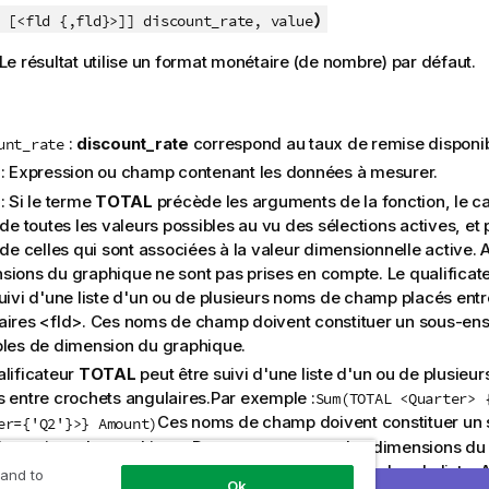
)
[<fld {,fld}>]] discount_rate, value
e résultat utilise un format monétaire (de nombre) par défaut.
:
discount_rate
correspond au taux de remise disponibl
unt_rate
: Expression ou champ contenant les données à mesurer.
: Si le terme
TOTAL
précède les arguments de la fonction, le ca
 de toutes les valeurs possibles au vu des sélections actives, et
 de celles qui sont associées à la valeur dimensionnelle active. 
sions du graphique ne sont pas prises en compte. Le qualificat
suivi d'une liste d'un ou de plusieurs noms de champ placés ent
aires
<fld>
. Ces noms de champ doivent constituer un sous-en
bles de dimension du graphique.
alificateur
TOTAL
peut être suivi d'une liste d'un ou de plusie
s entre crochets angulaires.Par exemple :
Sum(TOTAL <Quarter> 
Ces noms de champ doivent constituer un
er={'Q2'}>} Amount)
imensions du graphique. Dans ce cas, toutes les dimensions du
es lors du calcul, à l'exception de celles figurant dans la liste.
 and to
Ok