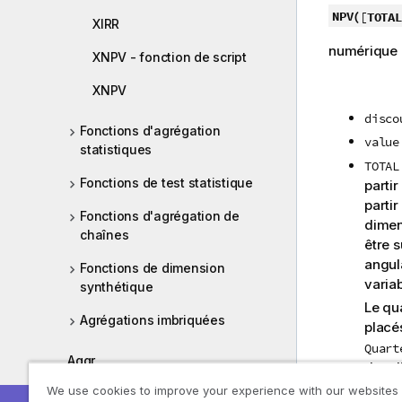
NPV(
[
TOTAL
XIRR
numérique L
XNPV - fonction de script
XNPV
disco
Fonctions d'agrégation
value
statistiques
TOTAL
Fonctions de test statistique
partir
partir
Fonctions d'agrégation de
dimen
chaînes
être 
angul
Fonctions de dimension
varia
synthétique
Le qu
Agrégations imbriquées
placé
Quart
Aggr
des d
ignoré
We use cookies to improve your experience with our websites
Connexions analytiques