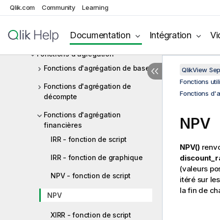
Qlik.com
Community
Learning
Opérateurs
Fonctions utilisées dans les scripts
Documentation
Intégration
Vi
et expressions de graphique
Fonctions d'agrégation
Fonctions d'agrégation de base
QlikView Se
Fonctions uti
Fonctions d'agrégation de
Fonctions d'a
décompte
Fonctions d'agrégation
NPV
financières
IRR - fonction de script
NPV()
renvo
IRR - fonction de graphique
discount_r
(valeurs po
NPV - fonction de script
itéré sur l
la fin de c
NPV
XIRR - fonction de script