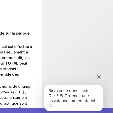
e sur la période.
lcul est effectué à
 pas seulement à
Autrement dit, les
eur
TOTAL
peut
re crochets
semble des
urs noms de champ
{<Year={2013},
 sous-ensemble
 graphique sont
 Autrement dit, une