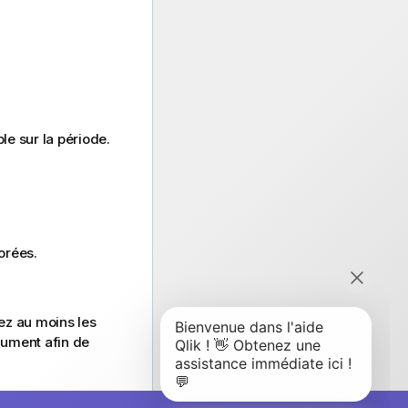
e sur la période.
orées.
ez au moins les
cument afin de