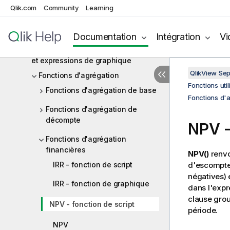
Qlik.com
Community
Learning
Expressions de graphique
Opérateurs
Documentation
Intégration
Vi
Fonctions utilisées dans les scripts
et expressions de graphique
QlikView Se
Fonctions d'agrégation
Fonctions uti
Fonctions d'agrégation de base
Fonctions d'a
Fonctions d'agrégation de
décompte
NPV -
Fonctions d'agrégation
financières
NPV()
renvo
IRR - fonction de script
d'escompt
négatives) 
IRR - fonction de graphique
dans l'exp
clause
grou
NPV - fonction de script
période.
NPV