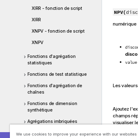
XIRR - fonction de script
NPV(
disc
XIRR
numérique L
XNPV - fonction de script
XNPV
disco
disco
Fonctions d'agrégation
value
statistiques
Fonctions de test statistique
Les valeurs
Fonctions d'agrégation de
chaînes
Fonctions de dimension
Ajoutez l'e
synthétique
champs répe
Agrégations imbriquées
visualiser le
Cashflow:
We use cookies to improve your experience with our websites
Aggr