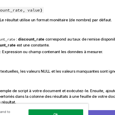
ount_rate, value
)
e résultat utilise un format monétaire (de nombre) par défaut.
:
discount_rate
correspond au taux de remise disponibl
unt_rate
unt_rate
est une constante.
: Expression ou champ contenant les données à mesurer.
 textuelles, les valeurs
NULL
et les valeurs manquantes sont ign
xemple de script à votre document et exécutez-le. Ensuite, ajout
rtoriés dans la colonne des résultats à une feuille de votre do
 résultat.
 and to
Ok