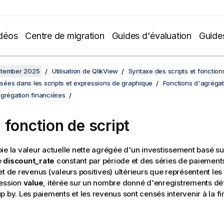
déos
Centre de migration
Guides d'évaluation
Guide
ptember 2025
Utilisation de QlikView
Syntaxe des scripts et fonctio
lisées dans les scripts et expressions de graphique
Fonctions d'agrégat
grégation financières
 fonction de script
ie la valeur actuelle nette agrégée d'un investissement basé su
e
discount_rate
constant par période et des séries de paiements
et de revenus (valeurs positives) ultérieurs que représentent les
ression
value
, itérée sur un nombre donné d'enregistrements déf
p by
. Les paiements et les revenus sont censés intervenir à la f