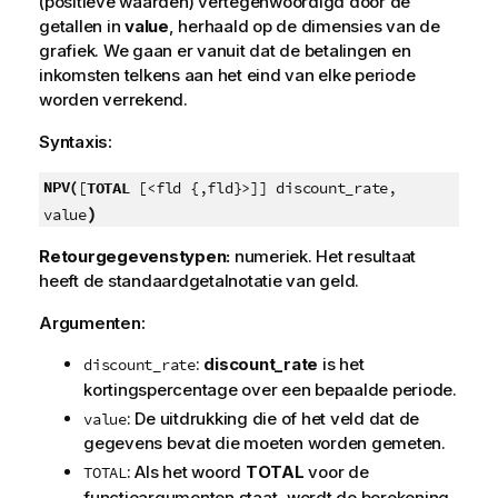
(positieve waarden) vertegenwoordigd door de
getallen in
value
, herhaald op de dimensies van de
grafiek. We gaan er vanuit dat de betalingen en
inkomsten telkens aan het eind van elke periode
worden verrekend.
Syntaxis:
NPV(
[
TOTAL
[<fld {,fld}>]] discount_rate,
)
value
Retourgegevenstypen:
numeriek. Het resultaat
heeft de standaardgetalnotatie van geld.
Argumenten:
:
discount_rate
is het
discount_rate
kortingspercentage over een bepaalde periode.
: De uitdrukking die of het veld dat de
value
gegevens bevat die moeten worden gemeten.
: Als het woord
TOTAL
voor de
TOTAL
functieargumenten staat, wordt de berekening