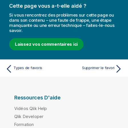
r
Cette page vous a-t-elle aidé ?
m
a
Si vous rencontrez des problèmes sur cette page ou
t
dans son contenu – une faute de frappe, une étape
manquante ou une erreur technique – faites-le-nous
i
savoir.
o
n
Laissez vos commentaires ici
s
Types de favoris
Supprimer le favori
Ressources D'aide
Vidéos Qlik Help
Qlik Developer
Formation