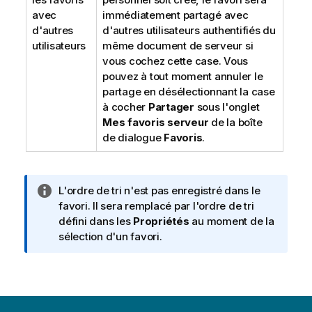
avec
immédiatement partagé avec
d'autres
d'autres utilisateurs authentifiés du
utilisateurs
même document de serveur si
vous cochez cette case. Vous
pouvez à tout moment annuler le
partage en désélectionnant la case
à cocher
Partager
sous l'onglet
Mes favoris serveur
de la boîte
de dialogue
Favoris
.
N
L'ordre de tri n'est pas enregistré dans le
o
favori. Il sera remplacé par l'ordre de tri
t
défini dans les
Propriétés
au moment de la
e
sélection d'un favori.
I
n
f
o