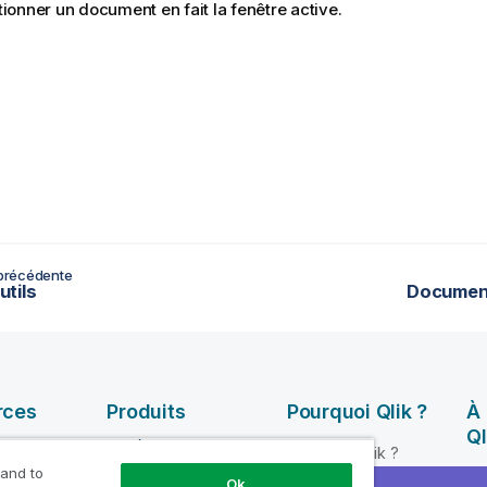
ionner un document en fait la fenêtre active.
précédente
tils
Document
rces
Produits
Pourquoi Qlik ?
À
Ql
INTÉGRATION ET
Pourquoi Qlik ?
QUALITÉ DE
 and to
ik Help
So
Fiabilité et sécurité
Ok
DONNÉES