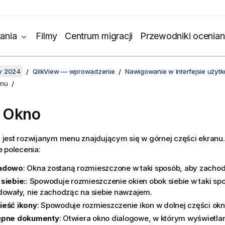
ania
Filmy
Centrum migracji
Przewodniki ocenian
y 2024
QlikView — wprowadzenie
Nawigowanie w interfejsie użyt
enu
 Okno
o
jest rozwijanym menu znajdującym się w górnej części ekranu
 polecenia:
adowo
: Okna zostaną rozmieszczone w taki sposób, aby zachodz
siebie:
: Spowoduje rozmieszczenie okien obok siebie w taki sp
dowały, nie zachodząc na siebie nawzajem.
eść ikony
: Spowoduje rozmieszczenie ikon w dolnej części okn
ępne dokumenty
: Otwiera okno dialogowe, w którym wyświetlan