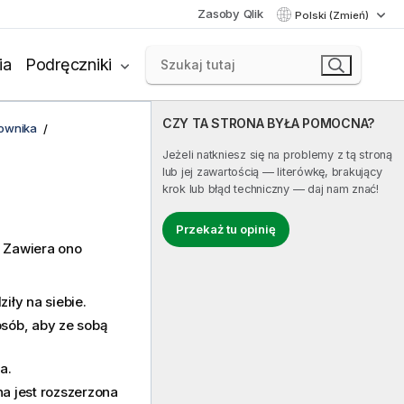
Zasoby Qlik
Polski (Zmień)
ia
Podręczniki
CZY TA STRONA BYŁA POMOCNA?
kownika
Jeżeli natkniesz się na problemy z tą stroną
lub jej zawartością — literówkę, brakujący
krok lub błąd techniczny — daj nam znać!
Przekaż tu opinię
. Zawiera ono
iły na siebie.
osób, aby ze sobą
a.
a jest rozszerzona