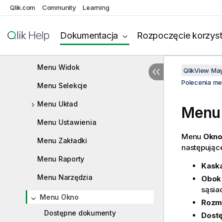
użytkownika
Qlik.com
Community
Learning
Polecenia menu
Menu Plik
Dokumentacja
Rozpoczęcie korzyst
Menu Edytuj
Menu Widok
QlikView Ma
Polecenia m
Menu Selekcje
Menu Układ
Menu
Menu Ustawienia
Menu
Okn
Menu Zakładki
następujące
Menu Raporty
Kask
Menu Narzędzia
Obok 
sąsia
Menu Okno
Rozmi
Dostępne dokumenty
Dost