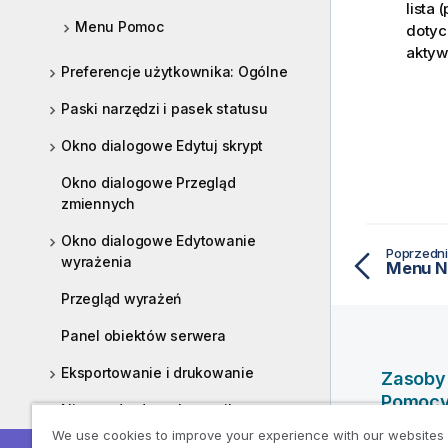
lista
Menu Pomoc
dotyc
aktyw
Preferencje użytkownika: Ogólne
Paski narzędzi i pasek statusu
Okno dialogowe Edytuj skrypt
Okno dialogowe Przegląd
zmiennych
Okno dialogowe Edytowanie
Poprzedni
wyrażenia
Menu N
Przegląd wyrażeń
Panel obiektów serwera
Eksportowanie i drukowanie
Zasoby
Pomoc
Niestandardowe komunikaty o
błędach
We use cookies to improve your experience with our websites
Filmy po