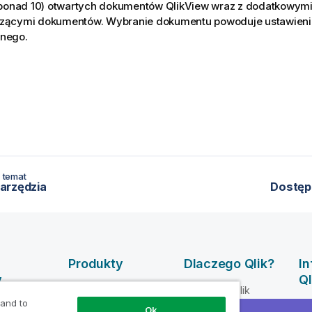
 (ponad 10) otwartych dokumentów
QlikView
wraz z dodatkowymi
zącymi dokumentów. Wybranie dokumentu powoduje ustawienie
nego.
 temat
arzędzia
Dostęp
Produkty
Dlaczego Qlik?
I
y
Ql
INTEGRACJA
Dlaczego Qlik
DANYCH I
 and to
mocy dla
Fi
Zaufanie i
Ok
JAKOŚĆ