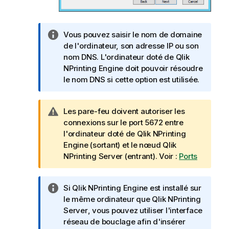
N
Vous pouvez saisir le nom de domaine
o
de l'ordinateur, son adresse IP ou son
t
nom DNS. L'ordinateur doté de
Qlik
e
NPrinting Engine
doit pouvoir résoudre
I
le nom DNS si cette option est utilisée.
n
f
N
Les pare-feu doivent autoriser les
o
o
connexions sur le port 5672 entre
r
t
l'ordinateur doté de
Qlik NPrinting
m
e
Engine
(sortant) et le nœud
Qlik
a
A
NPrinting Server
(entrant). Voir :
Ports
t
v
i
e
o
N
Si
Qlik NPrinting Engine
est installé sur
r
n
o
le même ordinateur que
Qlik NPrinting
t
s
t
Server
, vous pouvez utiliser l'interface
i
e
réseau de bouclage afin d'insérer
s