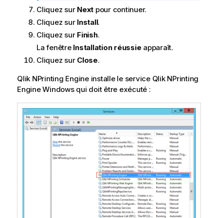
t
Cliquez sur
Next
pour continuer.
o
i
r
Cliquez sur
Install
.
o
m
n
Cliquez sur
Finish
.
a
s
La fenêtre
Installation réussie
apparaît.
t
Cliquez sur
Close
.
i
o
Qlik NPrinting Engine
installe le service
Qlik NPrinting
n
Engine
Windows
qui doit être exécuté :
s