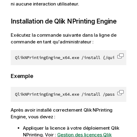
ni aucune interaction utilisateur.
Installation de
Qlik NPrinting Engine
Exécutez la commande suivante dans la ligne de
commande en tant qu'administrateur :
QlikNPrintingEngine_x64.exe /install {/quiet/passiv
Copier 
Exemple
QlikNPrintingEngine_x64.exe /install /passive accep
Copier 
Après avoir installé correctement
Qlik NPrinting
Engine
, vous devez :
Appliquer la licence à votre déploiement
Qlik
NPrinting
. Voir :
Gestion des licences Qlik