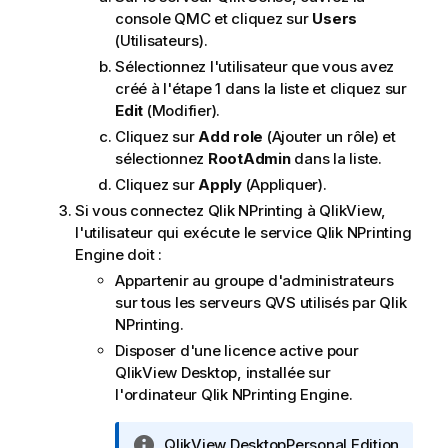
t
console QMC et cliquez sur
Users
i
(Utilisateurs).
o
Sélectionnez l'utilisateur que vous avez
n
créé à l'étape 1 dans la liste et cliquez sur
s
Edit
(Modifier).
Cliquez sur
Add role
(Ajouter un rôle) et
sélectionnez
RootAdmin
dans la liste.
Cliquez sur
Apply
(Appliquer).
Si vous connectez
Qlik NPrinting
à
QlikView
,
l'utilisateur qui exécute le service
Qlik NPrinting
Engine
doit :
Appartenir au groupe d'administrateurs
sur tous les serveurs QVS utilisés par
Qlik
NPrinting
.
Disposer d'une licence active pour
QlikView Desktop
, installée sur
l'ordinateur
Qlik NPrinting Engine
.
N
QlikView Desktop
Personal Edition