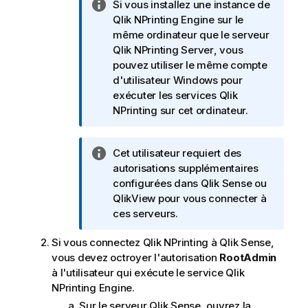
m
N
Si vous installez une instance de
e
o
Qlik NPrinting Engine
sur le
n
t
même ordinateur que le serveur
t
e
Qlik NPrinting Server
, vous
I
pouvez utiliser le même compte
n
d'utilisateur
Windows
pour
f
exécuter les services
Qlik
o
NPrinting
sur cet ordinateur.
r
m
N
Cet utilisateur requiert des
a
o
autorisations supplémentaires
t
t
configurées dans
Qlik Sense
ou
i
e
QlikView
pour vous connecter à
o
I
ces serveurs.
n
n
s
Si vous connectez
Qlik NPrinting
à
Qlik Sense
,
f
vous devez octroyer l'autorisation
RootAdmin
o
à l'utilisateur qui exécute le service
Qlik
r
NPrinting Engine
.
m
a
Sur le serveur
Qlik Sense
, ouvrez la