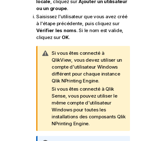
locale
, cliquez sur
Ajouter un utilisateur
ou un groupe
.
Saisissez l'utilisateur que vous avez créé
à l'étape précédente, puis cliquez sur
Vérifier les noms
. Si le nom est valide,
cliquez sur
OK
.
N
Si vous êtes connecté à
o
QlikView
, vous devez utiliser un
t
compte d'utilisateur
Windows
e
différent pour chaque instance
A
Qlik NPrinting Engine
.
v
Si vous êtes connecté à
Qlik
e
Sense
, vous pouvez utiliser le
r
même compte d'utilisateur
t
Windows
pour toutes les
i
installations des composants
Qlik
s
NPrinting Engine
.
s
e