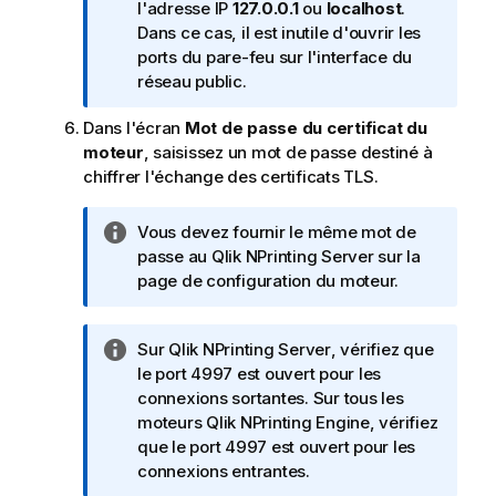
I
l'adresse IP
127.0.0.1
ou
localhost
.
s
n
Dans ce cas, il est inutile d'ouvrir les
e
f
ports du pare-feu sur l'interface du
m
o
réseau public.
e
r
n
Dans l'écran
Mot de passe du certificat du
m
t
moteur
, saisissez un mot de passe destiné à
a
chiffrer l'échange des certificats TLS.
t
i
o
N
Vous devez fournir le même mot de
n
o
passe au
Qlik NPrinting Server
sur la
s
t
page de configuration du moteur.
e
I
N
Sur
Qlik NPrinting Server
, vérifiez que
n
o
le port 4997 est ouvert pour les
f
t
connexions sortantes. Sur tous les
o
e
moteurs
Qlik NPrinting Engine
, vérifiez
r
I
que le port 4997 est ouvert pour les
m
n
connexions entrantes.
a
f