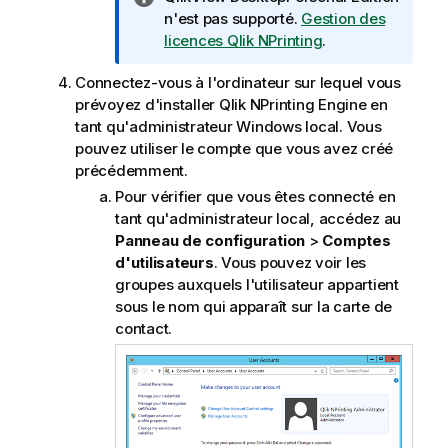
o
n'est pas supporté.
Gestion des
t
licences Qlik NPrinting
.
e
Connectez-vous à l'ordinateur sur lequel vous
I
prévoyez d'installer
Qlik NPrinting Engine
en
n
tant qu'administrateur
Windows
local. Vous
f
pouvez utiliser le compte que vous avez créé
o
précédemment.
r
m
Pour vérifier que vous êtes connecté en
a
tant qu'administrateur local, accédez au
t
Panneau de configuration
>
Comptes
i
d'utilisateurs
. Vous pouvez voir les
o
groupes auxquels l'utilisateur appartient
n
sous le nom qui apparaît sur la carte de
s
contact.