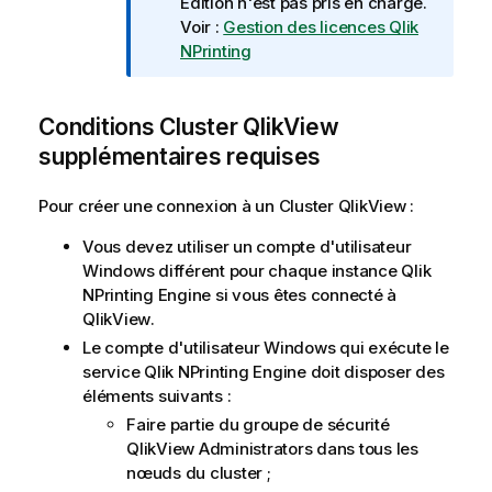
o
Edition
n'est pas pris en charge.
t
Voir :
Gestion des licences Qlik
e
NPrinting
I
n
Conditions
Cluster QlikView
f
o
supplémentaires requises
r
m
Pour créer une connexion à un
Cluster QlikView
:
a
t
Vous devez utiliser un compte d'utilisateur
i
Windows
différent pour chaque instance
Qlik
o
NPrinting Engine
si vous êtes connecté à
n
QlikView
.
s
Le compte d'utilisateur
Windows
qui exécute le
service
Qlik NPrinting Engine
doit disposer des
éléments suivants :
Faire partie du groupe de sécurité
QlikView
Administrators dans tous les
nœuds du cluster ;