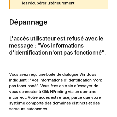
e
les récupérer ultérieurement.
A
v
Dépannage
e
r
t
i
L'accès utilisateur est refusé avec le
s
message : "Vos informations
s
d'identification n'ont pas fonctionné".
e
m
e
n
Vous avez reçu une boîte de dialogue
Windows
t
indiquant : "Vos informations d'identification n'ont
pas fonctionné". Vous êtes en train d'essayer de
vous connecter à
Qlik NPrinting
via un domaine
incorrect. Votre accès est refusé, parce que votre
système comporte des domaines distincts et des
serveurs autonomes.