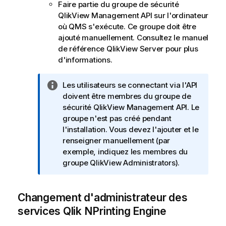
Faire partie du groupe de sécurité
QlikView
Management API sur l'ordinateur
où QMS s'exécute. Ce groupe doit être
ajouté manuellement. Consultez le manuel
de référence
QlikView Server
pour plus
d'informations.
N
Les utilisateurs se connectant via l'API
o
doivent être membres du groupe de
t
sécurité
QlikView
Management API. Le
e
groupe n'est pas créé pendant
I
l'installation. Vous devez l'ajouter et le
n
renseigner manuellement (par
f
exemple, indiquez les membres du
o
groupe
QlikView
Administrators).
r
m
Changement d'administrateur des
a
t
services
Qlik NPrinting Engine
i