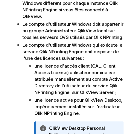
Windows
différent pour chaque instance
Qlik
NPrinting Engine
si vous êtes connecté à
QlikView
.
Le compte d'utilisateur
Windows
doit appartenir
au groupe Administrateur
QlikView
local sur
tous les serveurs QVS utilisés par
Qlik NPrinting
.
Le compte d'utilisateur
Windows
qui exécute le
service
Qlik NPrinting Engine
doit disposer de
l'une des licences suivantes :
une licence d'accès client (CAL, Client
Access License) utilisateur nominative
attribuée manuellement au compte Active
Directory de l'utilisateur du service
Qlik
NPrinting Engine
, sur
QlikView Server
;
une licence active pour
QlikView Desktop
,
impérativement installée sur l'ordinateur
Qlik NPrinting Engine
.
N
QlikView Desktop
Personal