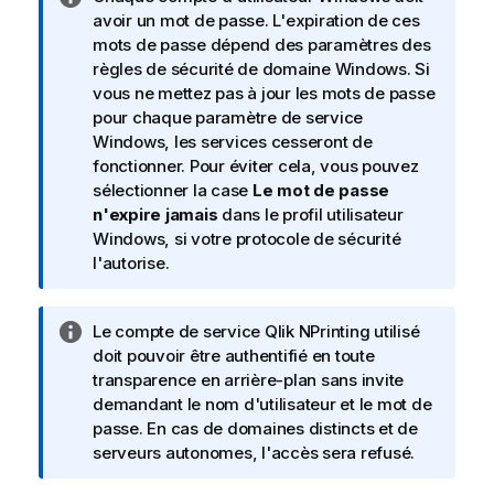
o
avoir un mot de passe. L'expiration de ces
t
mots de passe dépend des paramètres des
e
règles de sécurité de domaine
Windows
. Si
I
vous ne mettez pas à jour les mots de passe
n
pour chaque paramètre de service
f
Windows
, les services cesseront de
o
fonctionner. Pour éviter cela, vous pouvez
r
sélectionner la case
Le mot de passe
m
n'expire jamais
dans le profil utilisateur
a
Windows
, si votre protocole de sécurité
t
l'autorise.
i
o
N
Le compte de service
Qlik NPrinting
utilisé
n
o
doit pouvoir être authentifié en toute
s
t
transparence en arrière-plan sans invite
e
demandant le nom d'utilisateur et le mot de
I
passe. En cas de domaines distincts et de
n
serveurs autonomes, l'accès sera refusé.
f