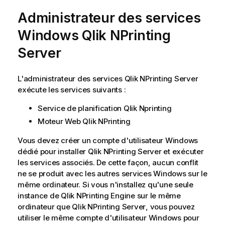
o
Administrateur des services
r
m
Windows
Qlik NPrinting
a
t
Server
i
o
L'administrateur des services
Qlik NPrinting Server
n
exécute les services suivants :
s
Service de planification Qlik Nprinting
Moteur Web Qlik NPrinting
Vous devez créer un compte d'utilisateur
Windows
dédié pour installer
Qlik NPrinting Server
et exécuter
les services associés. De cette façon, aucun conflit
ne se produit avec les autres services
Windows
sur le
même ordinateur. Si vous n'installez qu'une seule
instance de
Qlik NPrinting Engine
sur le même
ordinateur que
Qlik NPrinting Server
, vous pouvez
utiliser le même compte d'utilisateur
Windows
pour