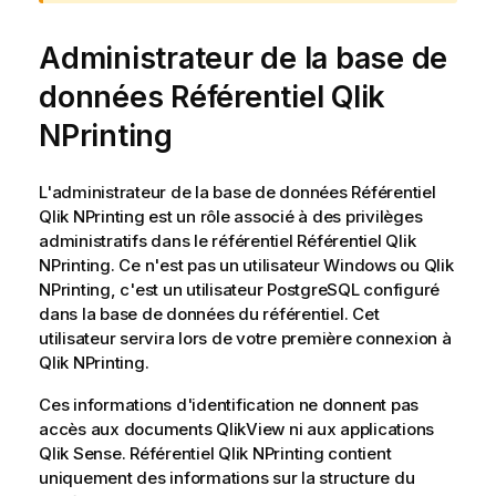
A
v
Administrateur de la base de
e
r
données
Référentiel Qlik
t
i
NPrinting
s
s
L'administrateur de la base de données
Référentiel
e
Qlik NPrinting
est un rôle associé à des privilèges
m
administratifs dans le référentiel
Référentiel Qlik
e
NPrinting
. Ce n'est pas un utilisateur
Windows
ou
Qlik
n
NPrinting
, c'est un utilisateur PostgreSQL configuré
t
dans la base de données du référentiel. Cet
utilisateur servira lors de votre première connexion à
Qlik NPrinting
.
Ces informations d'identification ne donnent pas
accès aux documents
QlikView
ni aux applications
Qlik Sense
.
Référentiel Qlik NPrinting
contient
uniquement des informations sur la structure du