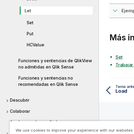
Ejemp
Let
Set
Put
Más i
HCValue
Set
Funciones y sentencias de QlikView
Trabajar
no admitidas en Qlik Sense
Funciones y sentencias no
recomendadas en Qlik Sense
Tema ante
Load
Descubrir
Colaborar
Ayuda para desarrolladores
Recurs
We use cookies to improve your experience with our websites
Ayuda
Tutoriales de Qlik Sense