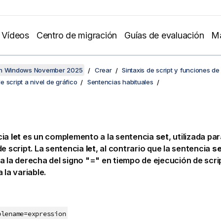
Vídeos
Centro de migración
Guías de evaluación
Ma
en Windows November 2025
Crear
Sintaxis de script y funciones de
 script a nivel de gráfico
Sentencias habituales
cia
let
es un complemento a la sentencia
set
, utilizada par
de script. La sentencia
let
, al contrario que la sentencia
se
a la derecha del signo "=" en tiempo de ejecución de scri
 la variable.
blename
=
expression