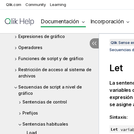
Qlik.com
Community
Learning
Trabajar con variables en el editor
de carga de datos
Documentación
Incorporación
Expresiones de script
Expresiones de gráfico
Qlik Sense 
Operadores
Secuencias de
Funciones de script y de gráfico
Let
Restricción de acceso al sistema de
archivos
La senten
Secuencias de script a nivel de
variables 
gráfico
expresión 
Sentencias de control
se asigne a
Prefijos
Sintaxis:
Sentencias habituales
Let
varia
Load