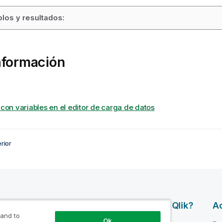
los y resultados:
nformación
 con variables en el editor de carga de datos
rior
os De
Productos
¿Por Qué Qlik?
Ac
 and to
Ok