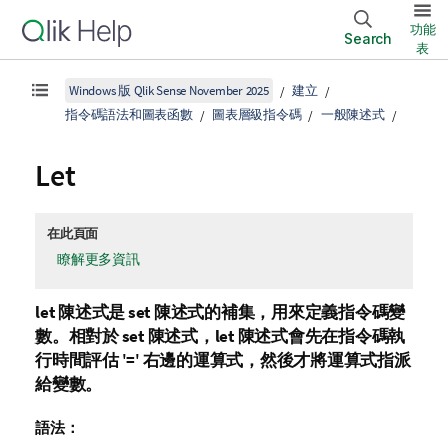
功能
Search
表
Windows 版 Qlik Sense November 2025
建立
指令碼語法和圖表函數
圖表層級指令碼
一般陳述式
Let
在此頁面
瞭解更多資訊
let
陳述式是
set
陳述式的補集，用來定義指令碼變
數。相對於
set
陳述式，
let
陳述式會先在指令碼執
行時間評估 '=' 右邊的運算式，然後才將運算式指派
給變數。
語法：