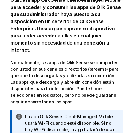
Utilice la app
Qlik Sense Client-Managed Mobile
para acceder y consumir las apps de
Qlik Sense
que su administrador haya puesto a su
disposición en un servidor de
Qlik Sense
Enterprise
. Descargue apps en su dispositivo
para poder acceder a ellas en cualquier
momento sin necesidad de una conexión a
Internet.
Normalmente, las apps de
Qlik Sense
se comparten
con usted en sus canales directorios (streams) para
que pueda descargarlas y utilizarlas sin conexión.
Las apps que descarga y abre sin conexión están
disponibles para la interacción. Puede hacer
selecciones en los datos, pero no puede guardar ni
seguir desarrollando las apps.
N
La app
Qlik Sense Client-Managed Mobile
o
usará
Wi-Fi
cuando esté disponible. Si no
t
hay
Wi-Fi
disponible, la app tratará de usar