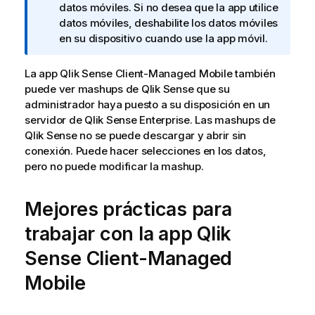
a
datos móviles. Si no desea que la app utilice
i
datos móviles, deshabilite los datos móviles
n
en su dispositivo cuando use la app móvil.
f
o
La app
Qlik Sense Client-Managed Mobile
también
r
puede ver mashups de
Qlik Sense
que su
m
administrador haya puesto a su disposición en un
a
servidor de
Qlik Sense Enterprise
. Las mashups de
t
Qlik Sense
no se puede descargar y abrir sin
i
conexión. Puede hacer selecciones en los datos,
v
pero no puede modificar la mashup.
a
Mejores prácticas para
trabajar con la app
Qlik
Sense Client-Managed
Mobile