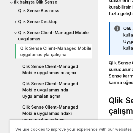
klasörlerini
İlk bakışta Qlik Sense
kurabilirsi
Qlik Sense Business
fazla gelişt
Qlik Sense Desktop
B
Qlik
Qlik Sense Client-Managed Mobile
i
kulla
uygulaması
l
Uygu
g
kull
Qlik Sense Client-Managed Mobile
i
uygulamasıyla çalışma
n
Qlik Sense
Qlik Sense Client-Managed
o
sunucusund
Mobile uygulamasını açma
t
Sense
karma
u
karma öğesi
Qlik Sense Client-Managed
Mobile uygulamasında
uygulamaları açma
Qlik 
Qlik Sense Client-Managed
çalışm
Mobile uygulamasındaki
uygulamaları indirme
Çevrimdışı
We use cookies to improve your experience with our websites
Qlik Sense Client-Managed
kullanabildi