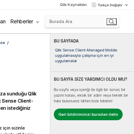
Qlik Kaynakları
Türkçe Değiştir
arı
Rehberler
BU SAYFADA
nse
Qlik Sense Client-Managed Mobile
uygulamasıyla çalışma için en iyi
uygulamalar
BU SAYFA SİZE YARDIMCI OLDU MU?
Bu sayfa veya içeriği ile ilgili bir sorun; bir
nıza sunduğu
Qlik
yazım hatası, eksik bir adım veya teknik bir
k Sense Client-
hata bulursanız lütfen bize bildirin!
en istediğiniz
Geri bildiriminizi buradan iletin
 için sizinle