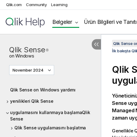
Qlik.com
Community
Learning
Belgeler
Ürün Bilgileri ve Tanıt
Qlik Sense 
Qlik Sense
®
İlk bakışta Ql
on
Windows
Qlik 
November 2024
uygul
Qlik Sense on Windows yardımı
Yöneticini
yenilikleri Qlik Sense
Sense
uygu
Managed 
uygulamasını kullanmaya başlamaQlik
zaman uygu
Sense
Qlik Sense uygulamasını başlatma
Genellikle
Q