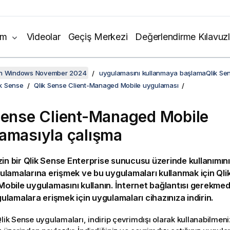
ım
Videolar
Geçiş Merkezi
Değerlendirme Kılavuzl
on Windows November 2024
uygulamasını kullanmaya başlamaQlik Se
ik Sense
Qlik Sense Client-Managed Mobile uygulaması
Sense Client-Managed Mobile
amasıyla çalışma
zin bir
Qlik Sense Enterprise
sunucusu üzerinde kullanımı
lamalarına erişmek ve bu uygulamaları kullanmak için
Qli
Mobile
uygulamasını kullanın. İnternet bağlantısı gerekmed
lamalara erişmek için uygulamaları cihazınıza indirin.
lik Sense
uygulamaları, indirip çevrimdışı olarak kullanabilmeniz