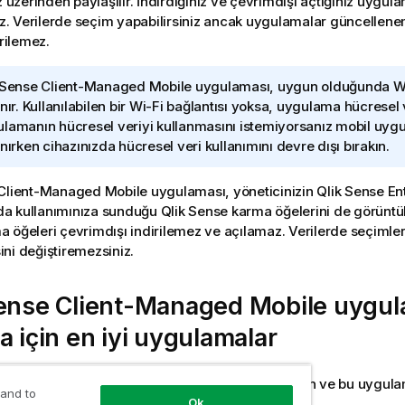
z üzerinden paylaşılır. İndirdiğiniz ve çevrimdışı açtığınız uygul
niz. Verilerde seçim yapabilirsiniz ancak uygulamalar güncelle
irilemez.
 Sense Client-Managed Mobile
uygulaması, uygun olduğunda
W
nır. Kullanılabilen bir
Wi-Fi
bağlantısı yoksa, uygulama hücresel ve
lamanın hücresel veriyi kullanmasını istemiyorsanız mobil uyg
anırken cihazınızda hücresel veri kullanımını devre dışı bırakın.
 Client-Managed Mobile
uygulaması, yöneticinizin
Qlik Sense En
a kullanımınıza sunduğu
Qlik Sense
karma öğelerini de görüntül
 öğeleri çevrimdışı indirilemez ve açılamaz. Verilerde seçimler
ni değiştiremezsiniz.
Sense Client-Managed Mobile
uygul
a için en iyi uygulamalar
yken
Qlik Sense
uygulamalarına erişebildiğinizden ve bu uygula
 and to
ğinizden emin olmak için bu basit adımları izleyin.
Ok