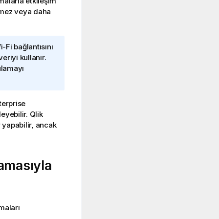
amalarla etkileşim
nemez veya daha
i-Fi
bağlantısını
riyi kullanır.
ulamayı
terprise
eyebilir.
Qlik
 yapabilir, ancak
amasıyla
maları