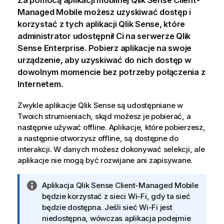
Za pomocą aplikacji mobilnej
Qlik Sense Client-
Managed Mobile
możesz uzyskiwać dostęp i
korzystać z tych aplikacji
Qlik Sense
, które
administrator udostępnił Ci na serwerze
Qlik
Sense Enterprise
. Pobierz aplikacje na swoje
urządzenie, aby uzyskiwać do nich dostęp w
dowolnym momencie bez potrzeby połączenia z
Internetem.
Zwykle aplikacje
Qlik Sense
są udostępniane w
Twoich strumieniach, skąd możesz je pobierać, a
następnie używać offline. Aplikacje, które pobierzesz,
a następnie otworzysz offline, są dostępne do
interakcji. W danych możesz dokonywać selekcji, ale
aplikacje nie mogą być rozwijane ani zapisywane.
I
Aplikacja
Qlik Sense Client-Managed Mobile
n
będzie korzystać z sieci
Wi-Fi
, gdy ta sieć
f
będzie dostępna. Jeśli sieć
Wi-Fi
jest
o
niedostępna, wówczas aplikacja podejmie