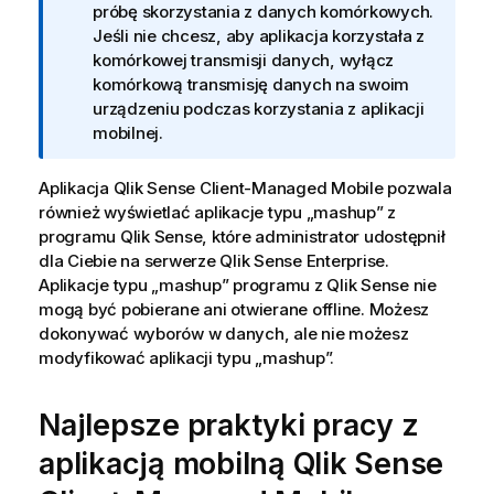
r
próbę skorzystania z danych komórkowych.
m
Jeśli nie chcesz, aby aplikacja korzystała z
a
komórkowej transmisji danych, wyłącz
c
komórkową transmisję danych na swoim
j
urządzeniu podczas korzystania z aplikacji
a
mobilnej.
Aplikacja
Qlik Sense Client-Managed Mobile
pozwala
również wyświetlać aplikacje typu „mashup” z
programu
Qlik Sense
, które administrator udostępnił
dla Ciebie na serwerze
Qlik Sense Enterprise
.
Aplikacje typu „mashup” programu z
Qlik Sense
nie
mogą być pobierane ani otwierane offline. Możesz
dokonywać wyborów w danych, ale nie możesz
modyfikować aplikacji typu „mashup”.
Najlepsze praktyki pracy z
aplikacją mobilną
Qlik Sense