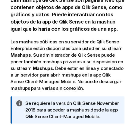
Las mashups de
Qlik Sense
son páginas web que
contienen objetos de apps de
Qlik Sense
, como
gráficos y datos. Puede interactuar con los
objetos de la app de
Qlik Sense
en la mashup
igual que lo haría con los gráficos de una app.
Las mashups públicas en su servidor de
Qlik Sense
Enterprise
están disponibles para usted en su stream
Mashups
. Su administrador de
Qlik Sense
puede
poner también mashups privadas a su disposición en
su stream
Mashups
. Debe estar en línea y conectado
a un servidor para abrir mashups en la app
Qlik
Sense Client-Managed Mobile
. No puede descargar
mashups para verlas sin conexión.
N
Se requiere la versión
Qlik Sense
November
o
2018 para acceder a mashups desde la app
t
Qlik Sense Client-Managed Mobile
.
a
i