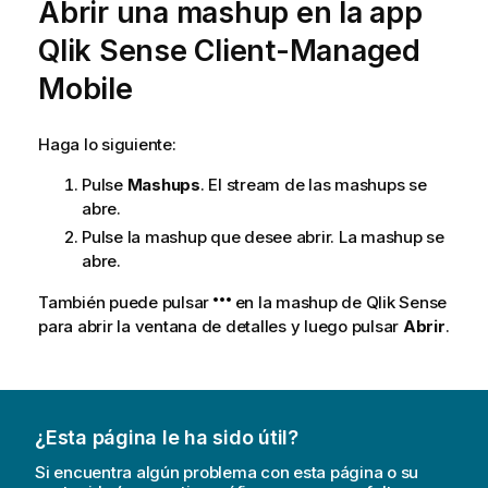
Abrir una mashup en la app
n
f
Qlik Sense Client-Managed
o
r
Mobile
m
a
Haga lo siguiente:
t
i
Pulse
Mashups
. El stream de las mashups se
v
abre.
a
Pulse la mashup que desee abrir. La mashup se
abre.
También puede pulsar
en la mashup de Qlik Sense
para abrir la ventana de detalles y luego pulsar
Abrir
.
¿Esta página le ha sido útil?
Si encuentra algún problema con esta página o su