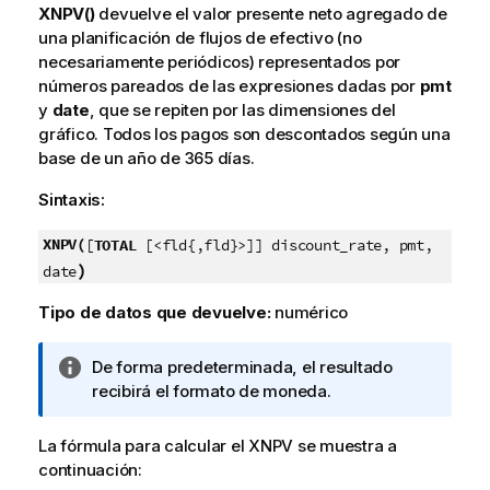
XNPV()
devuelve el valor presente neto agregado de
una planificación de flujos de efectivo (no
necesariamente periódicos) representados por
números pareados de las expresiones dadas por
pmt
y
date
, que se repiten por las dimensiones del
gráfico. Todos los pagos son descontados según una
base de un año de 365 días.
Sintaxis:
XNPV(
[
TOTAL
[<fld{,fld}>]] discount_rate, pmt,
)
date
Tipo de datos que devuelve:
numérico
N
De forma predeterminada, el resultado
o
recibirá el formato de moneda.
t
a
La fórmula para calcular el XNPV se muestra a
i
continuación:
n