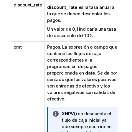
discount_rate
discount_rate
es la tasa anual a
la que se deben descontar los
pagos.
Un valor de 0,1 indicaría una tasa
de descuento del 10%.
pmt
Pagos. La expresión o campo que
contiene los flujos de caja
correspondientes a la
programación de pagos
proporcionada en
date
. Se da por
sentado que los valores positivos
son entradas de efectivo y los
valores negativos son salidas de
efectivo.
N
XNPV()
no descuenta el
o
flujo de caja inicial ya
t
que siempre ocurrirá en