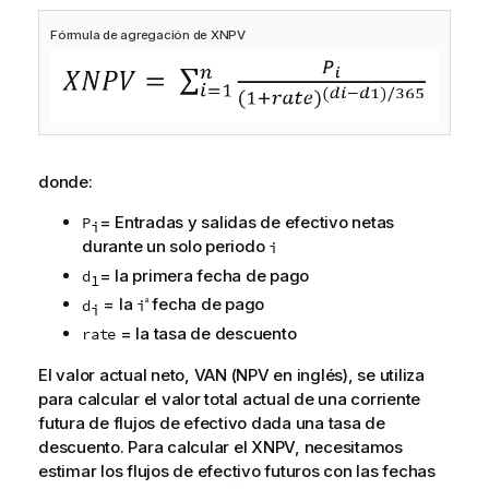
f
Fórmula de agregación de XNPV
o
r
m
a
t
i
donde:
v
a
= Entradas y salidas de efectivo netas
P
i
durante un solo periodo
i
= la primera fecha de pago
d
1
= la
fecha de pago
d
i
ª
i
= la tasa de descuento
rate
El valor actual neto, VAN (NPV en inglés), se utiliza
para calcular el valor total actual de una corriente
futura de flujos de efectivo dada una tasa de
descuento. Para calcular el XNPV, necesitamos
estimar los flujos de efectivo futuros con las fechas