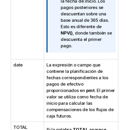
a
la fecha de inicio. Los
i
pagos posteriores se
n
descuentan sobre una
f
base anual de 365 días.
o
Esto es diferente de
r
NPV()
, donde también se
m
descuenta el primer
a
pago.
t
i
date
La expresión o campo que
v
contiene la planificación de
a
fechas correspondientes a los
pagos de efectivo
proporcionados en
pmt
. El primer
valor se utiliza como fecha de
inicio para calcular las
compensaciones de los flujos de
caja futuros.
TOTAL
Si la palabra
TOTAL
aparece