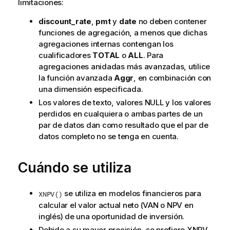
limitaciones:
discount_rate
,
pmt
y
date
no deben contener
funciones de agregación, a menos que dichas
agregaciones internas contengan los
cualificadores
TOTAL
o
ALL
. Para
agregaciones anidadas más avanzadas, utilice
la función avanzada
Aggr
, en combinación con
una dimensión especificada.
Los valores de texto, valores
NULL
y los valores
perdidos en cualquiera o ambas partes de un
par de datos dan como resultado que el par de
datos completo no se tenga en cuenta.
Cuándo se utiliza
se utiliza en modelos financieros para
XNPV()
calcular el valor actual neto (VAN o NPV en
inglés) de una oportunidad de inversión.
Debido a su mayor precisión, se prefiere XNPV