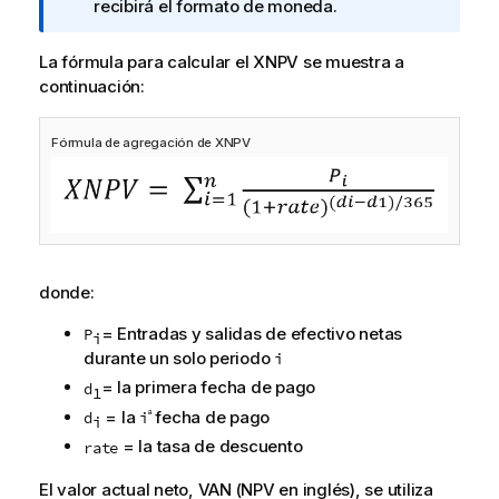
o
recibirá el formato de moneda.
t
a
La fórmula para calcular el XNPV se muestra a
i
continuación:
n
f
Fórmula de agregación de XNPV
o
r
m
a
t
i
donde:
v
a
= Entradas y salidas de efectivo netas
P
i
durante un solo periodo
i
= la primera fecha de pago
d
1
= la
fecha de pago
d
i
ª
i
= la tasa de descuento
rate
El valor actual neto, VAN (NPV en inglés), se utiliza