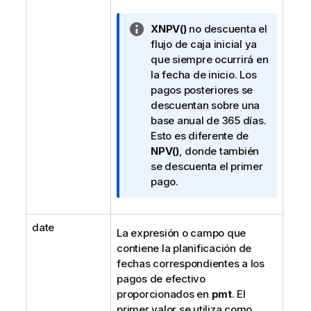
N
XNPV()
no descuenta el
o
flujo de caja inicial ya
t
que siempre ocurrirá en
a
la fecha de inicio. Los
i
pagos posteriores se
n
descuentan sobre una
f
base anual de 365 días.
o
Esto es diferente de
r
NPV()
, donde también
m
se descuenta el primer
a
pago.
t
i
date
v
La expresión o campo que
a
contiene la planificación de
fechas correspondientes a los
pagos de efectivo
proporcionados en
pmt
. El
primer valor se utiliza como