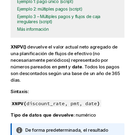
Ejemplo 1: pago único (script)
Ejemplo 2: múltiples pagos (script)
Ejemplo 3 – Múltiples pagos y flujos de caja
irregulares (script)
Más información
XNPV()
devuelve el valor actual neto agregado de
una planificación de flujos de efectivo (no
necesariamente periódicos) representado por
números pareados en
pmt
y
date
. Todos los pagos
son descontados según una base de un año de 365
días.
Sintaxis:
XNPV(
discount_rate, pmt, date
)
Tipo de datos que devuelve:
numérico
N
De forma predeterminada, el resultado