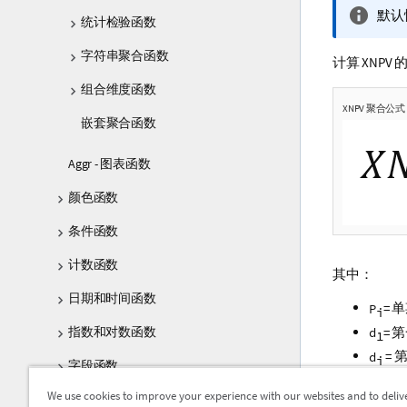
信
默认
统计检验函数
息
注
字符串聚合函数
计算 XNPV
释
组合维度函数
XNPV 聚合公式
嵌套聚合函数
Aggr - 图表函数
颜色函数
条件函数
计数函数
其中：
日期和时间函数
= 
P
i
= 
指数和对数函数
d
1
= 
d
i
字段函数
rate
We use cookies to improve your experience with our websites and to deliv
文件函数