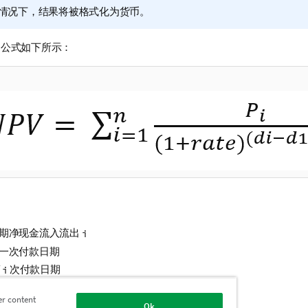
情况下，结果将被格式化为货币。
 的公式如下所示：
单期净现金流入流出
i
第一次付款日期
第
次付款日期
i
= 贴现率
er content
Ok