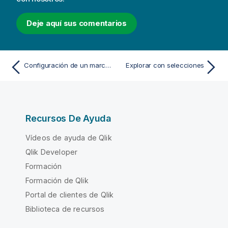
n
c
Deje aquí sus comentarios
i
a
Configuración de un marcador predeterminado para crear una página de destino en una app
Explorar con selecciones
Recursos De Ayuda
Vídeos de ayuda de Qlik
Qlik Developer
Formación
Formación de Qlik
Portal de clientes de Qlik
Biblioteca de recursos