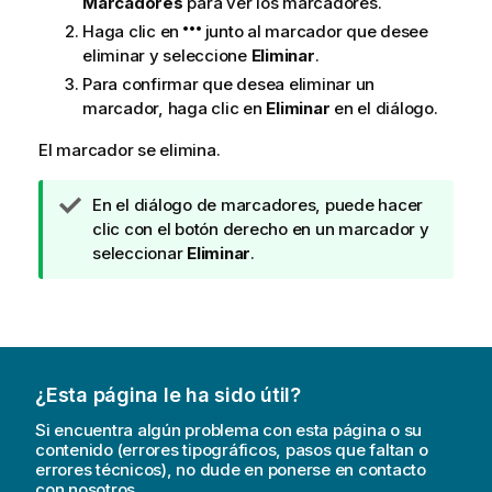
Marcadores
para ver los marcadores.
Haga clic en
junto al marcador que desee
eliminar y seleccione
Eliminar
.
Para confirmar que desea eliminar un
marcador, haga clic en
Eliminar
en el diálogo.
El marcador se elimina.
N
En el diálogo de marcadores, puede hacer
o
clic con el botón derecho en un marcador y
t
seleccionar
Eliminar
.
a
d
e
s
u
¿Esta página le ha sido útil?
g
e
Si encuentra algún problema con esta página o su
r
contenido (errores tipográficos, pasos que faltan o
errores técnicos), no dude en ponerse en contacto
e
con nosotros.