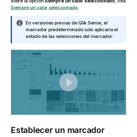
sobre la opción
Siempre un valor seleccionado
, vea
Siempre un valor seleccionado
.
N
En versiones previas de
Qlik Sense
, el
o
marcador predeterminado solo aplicaría el
t
estado de las selecciones del marcador.
a
i
n
f
o
r
m
a
t
i
v
a
Establecer un marcador