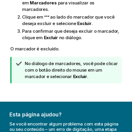
em
Marcadores
para visualizar os
marcadores.
Clique em
ao lado do marcador que você
deseja excluir e selecione
Excluir
.
Para confirmar que deseja excluir o marcador,
clique em
Excluir
no diálogo.
O marcador é excluído.
N
No diálogo de marcadores, você pode clicar
o
com o botão direito do mouse em um
t
marcador e selecionar
Excluir
.
a
d
e
d
i
Esta página ajudou?
c
a
Se você encontrar algum problema com esta página
ou seu conteúdo – um erro de digitação, uma etapa