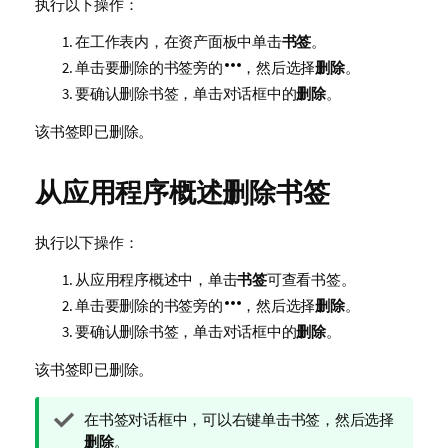
执行以下操作：
在工作表内，在资产面板中单击
书签
。
单击要删除的书签旁的
，然后选择
删除
。
要确认删除书签，单击对话框中的
删除
。
该书签即已删除。
从应用程序概述删除书签
执行以下操作：
从应用程序概述中，单击
书签
可查看书签。
单击要删除的书签旁的
，然后选择
删除
。
要确认删除书签，单击对话框中的
删除
。
该书签即已删除。
提
在书签对话框中，可以右键单击书签，然后选择
示
删除
。