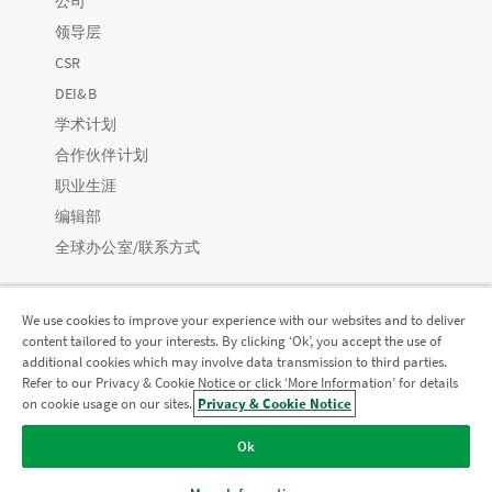
公司
领导层
CSR
DEI&B
学术计划
合作伙伴计划
职业生涯
编辑部
全球办公室/联系方式
We use cookies to improve your experience with our websites and to deliver
content tailored to your interests. By clicking ‘Ok’, you accept the use of
Qlik 社区
additional cookies which may involve data transmission to third parties.
Refer to our Privacy & Cookie Notice or click ‘More Information’ for details
on cookie usage on our sites.
Privacy & Cookie Notice
法律协议
产品条款
Legal Policies
法律条规
Ok
使用条款
商标
Do Not Share My Info
版权所有 © 1993-2026 QlikTech International AB。保留所有权利。