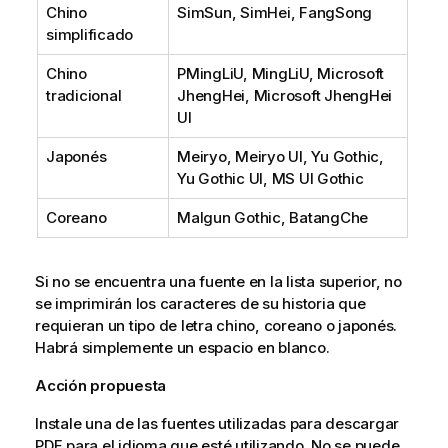
Chino
SimSun, SimHei, FangSong
simplificado
Chino
PMingLiU, MingLiU, Microsoft
tradicional
JhengHei, Microsoft JhengHei
UI
Japonés
Meiryo, Meiryo UI, Yu Gothic,
Yu Gothic UI, MS UI Gothic
Coreano
Malgun Gothic, BatangChe
Si no se encuentra una fuente en la lista superior, no
se imprimirán los caracteres de su historia que
requieran un tipo de letra chino, coreano o japonés.
Habrá simplemente un espacio en blanco.
Acción propuesta
Instale una de las fuentes utilizadas para descargar
PDF para el idioma que esté utilizando. No se puede