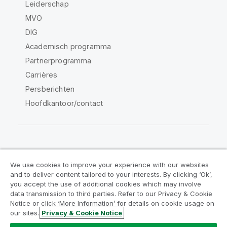
Leiderschap
MVO
DIG
Academisch programma
Partnerprogramma
Carrières
Persberichten
Hoofdkantoor/contact
Qlik Community
We use cookies to improve your experience with our websites
and to deliver content tailored to your interests. By clicking ‘Ok’,
Juridische overeenkomsten
you accept the use of additional cookies which may involve
data transmission to third parties. Refer to our Privacy & Cookie
Productvoorwaarden
Legal Policies
Notice or click ‘More Information’ for details on cookie usage on
Legal Policies
Gebruiksvoorwaarden
our sites.
Privacy & Cookie Notice
Handelsmerken
Do Not Share My Info