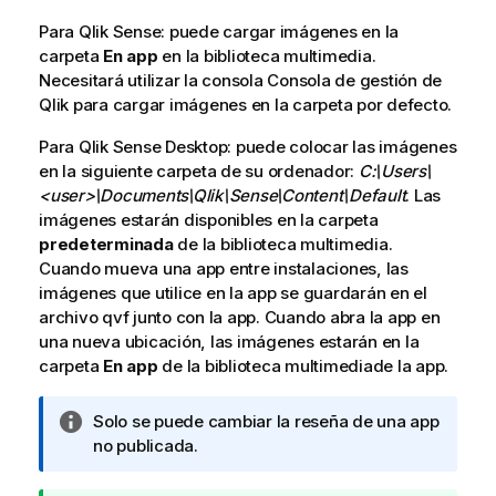
e
Para
Qlik Sense
s
: puede cargar imágenes en la
carpeta
u
En app
en la biblioteca multimedia.
Necesitará utilizar la consola
g
Consola de gestión de
Qlik
para cargar imágenes en la carpeta por defecto.
e
r
Para
Qlik Sense Desktop
: puede colocar las imágenes
e
en la siguiente carpeta de su ordenador:
C:\Users\
n
<user>\Documents\Qlik\Sense\Content\Default
. Las
c
imágenes estarán disponibles en la carpeta
i
predeterminada
de la biblioteca multimedia.
a
Cuando mueva una app entre instalaciones, las
imágenes que utilice en la app se guardarán en el
archivo qvf junto con la app. Cuando abra la app en
una nueva ubicación, las imágenes estarán en la
carpeta
En app
de la biblioteca multimediade la app.
N
Solo se puede cambiar la reseña de una app
o
no publicada.
t
a