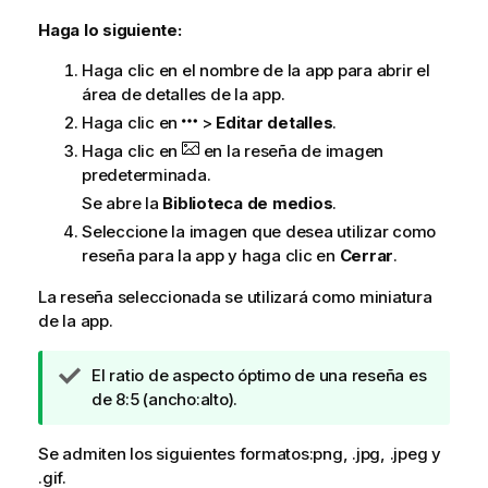
Haga lo siguiente:
Haga clic en el nombre de la app para abrir el
área de detalles de la app.
Haga clic en
>
Editar detalles
.
Haga clic en
en la reseña de imagen
predeterminada.
Se abre la
Biblioteca de medios
.
Seleccione la imagen que desea utilizar como
reseña para la app y haga clic en
Cerrar
.
La reseña seleccionada se utilizará como miniatura
de la app.
N
El ratio de aspecto óptimo de una reseña es
o
de 8:5 (ancho:alto).
t
a
Se admiten los siguientes formatos:
png
, .
jpg
, .
jpeg
y
d
.
gif
.