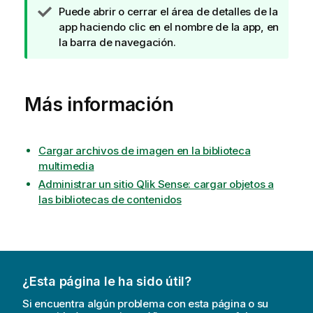
N
Puede abrir o cerrar el área de detalles de la
i
o
app haciendo clic en el nombre de la app, en
n
t
la barra de navegación.
f
a
o
d
r
e
m
Más información
s
a
u
t
g
i
e
Cargar archivos de imagen en la biblioteca
v
r
multimedia
a
e
Administrar un sitio Qlik Sense: cargar objetos a
n
las bibliotecas de contenidos
c
i
a
¿Esta página le ha sido útil?
Si encuentra algún problema con esta página o su