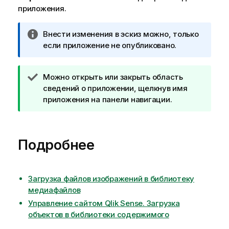
приложения.
П
Внести изменения в эскиз можно, только
р
если приложение не опубликовано.
и
м
П
Можно открыть или закрыть область
е
р
сведений о приложении, щелкнув имя
ч
и
приложения на панели навигации.
а
м
н
е
и
ч
е
Подробнее
а
к
н
и
и
н
е
Загрузка файлов изображений в библиотеку
ф
к
медиафайлов
о
п
р
Управление сайтом Qlik Sense. Загрузка
о
м
объектов в библиотеки содержимого
д
а