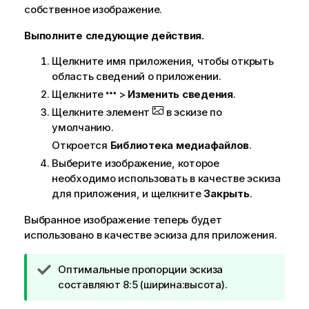
собственное изображение.
Выполните следующие действия.
Щелкните имя приложения, чтобы открыть
область сведений о приложении.
Щелкните
>
Изменить сведения
.
Щелкните элемент
в эскизе по
умолчанию.
Откроется
Библиотека медиафайлов
.
Выберите изображение, которое
необходимо использовать в качестве эскиза
для приложения, и щелкните
Закрыть
.
Выбранное изображение теперь будет
использовано в качестве эскиза для приложения.
П
Оптимальные пропорции эскиза
р
составляют 8:5 (ширина:высота).
и