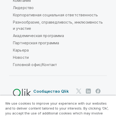
Компания
Лидерство
Корпоративная социальная ответственность
Разнообразие, справедливость, инклюзивность
и участие
Академическая программа
Партнерская программа
Карьера
Новости
Головной офис/Контакт
Сообщество Qlik
We use cookies to improve your experience with our websites
Юридические соглашения
and to deliver content tailored to your interests. By clicking ‘Ok’,
Условия использования продуктов
you accept the use of additional cookies which may involve