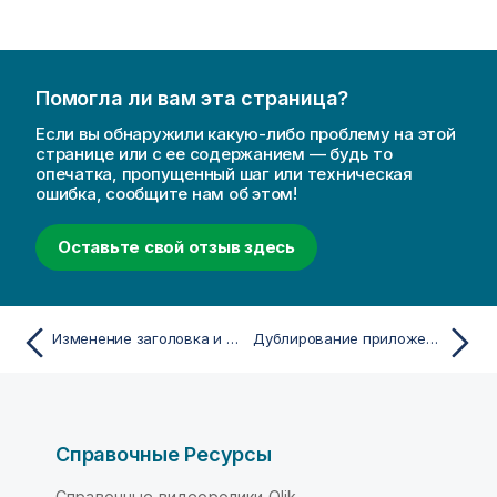
с
ц
к
и
а
и
з
Помогла ли вам эта страница?
к
Если вы обнаружили какую-либо проблему на этой
е
странице или с ее содержанием — будь то
опечатка, пропущенный шаг или техническая
ошибка, сообщите нам об этом!
Оставьте свой отзыв здесь
Изменение заголовка и описания приложения
Дублирование приложения
Справочные Ресурсы
Справочные видеоролики Qlik