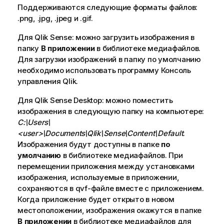
м
Поддерживаются следующие форматы файлов:
е
.
png
, .
jpg
, .
jpeg
и .
gif
.
ч
Для
Qlik Sense
а
: можно загрузить изображения в
папку
В приложении
н
в библиотеке медиафайлов.
Для загрузки изображений в папку по умолчанию
и
необходимо использовать программу
е
Консоль
управления Qlik
к
.
п
Для
Qlik Sense Desktop
: можно поместить
о
изображения в следующую папку на компьютере:
д
C:\Users\
с
<user>\Documents\Qlik\Sense\Content\Default
.
к
Изображения будут доступны в папке
по
а
умолчанию
в библиотеке медиафайлов. При
з
перемещении приложения между установками
к
изображения, используемые в приложении,
е
сохраняются в qvf-файле вместе с приложением.
Когда приложение будет открыто в новом
местоположении, изображения окажутся в папке
В приложении
в библиотеке медиафайлов для