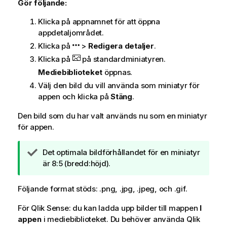
Gör följande:
Klicka på appnamnet för att öppna
appdetaljområdet.
Klicka på
>
Redigera detaljer
.
Klicka på
på standardminiatyren.
Mediebiblioteket
öppnas.
Välj den bild du vill använda som miniatyr för
appen och klicka på
Stäng
.
Den bild som du har valt används nu som en miniatyr
för appen.
A
Det optimala bildförhållandet för en miniatyr
n
är 8:5 (bredd:höjd).
t
e
Följande format stöds: .
png
, .
jpg
, .
jpeg
, och .
gif
.
c
För
Qlik Sense
k
: du kan ladda upp bilder till mappen
I
appen
i mediebiblioteket. Du behöver använda
n
Qlik