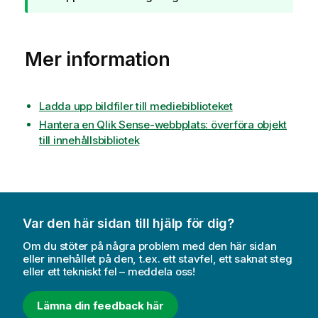
e
i
c
n
k
g
Mer information
n
o
i
m
n
i
g
Ladda upp bildfiler till mediebiblioteket
n
o
f
Hantera en Qlik Sense-webbplats: överföra objekt
m
o
till innehållsbibliotek
t
r
i
m
p
a
s
t
i
Var den här sidan till hjälp för dig?
o
Om du stöter på några problem med den här sidan
n
eller innehållet på den, t.ex. ett stavfel, ett saknat steg
eller ett tekniskt fel – meddela oss!
Lämna din feedback här