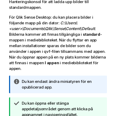
Hanteringskonsol
i
för att ladda upp bilder till
standardmappen.
n
g
För
Qlik Sense Desktop
: du kan placera bilder i
o
följande mapp på din dator:
C:\Users\
m
<user>\Documents\Qlik\Sense\Content\Default
.
t
Bilderna kommer att finnas tillgängliga i
standard
-
i
mappen i mediebiblioteket. När du flyttar en app
p
mellan installationer sparas de bilder som du
s
använder i appen i qvf-filen tillsammans med appen.
När du öppnar appen på en ny plats kommer bilderna
att finnas i mappen
I appen
i mediebiblioteket för
appen.
A
Du kan endast ändra miniatyren för en
n
opublicerad app.
t
e
A
Du kan öppna eller stänga
c
n
appdetaljsområdet genom att klicka på
k
t
appnamnet i navigeringsfältet.
n