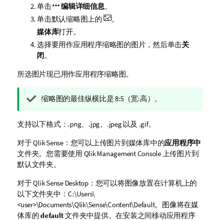
单击
编辑详细信息
。
单击默认缩略图上的
。
媒体库
打开。
选择要用作应用程序缩略图的图片，然后单击
关
闭
。
所选图片现已用作应用程序缩略图。
提
缩略图的最佳纵横比是 8:5（宽:高）。
示
注
支持以下格式：.
png
、.
jpg
、.
jpeg
以及 .
gif
。
释
对于
Qlik Sense
：您可以上传图片到媒体库中的
应用程序中
文件夹。您需要使用
Qlik Management Console
上传图片到
默认文件夹。
对于
Qlik Sense Desktop
：您可以将图像放置在计算机上的
以下文件夹中：
C:\Users\
<user>\Documents\Qlik\Sense\Content\Default
。图像将在媒
体库的
default
文件夹中提供。在安装之间移动应用程序