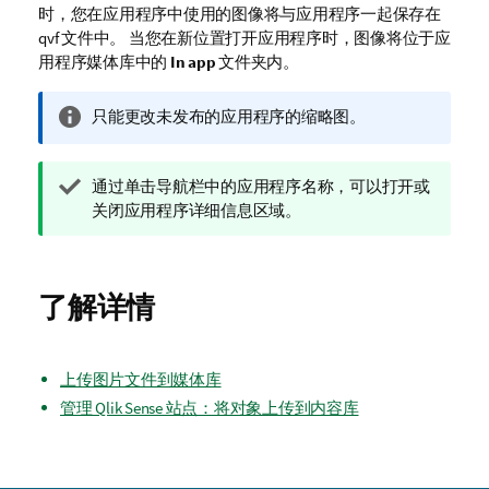
时，您在应用程序中使用的图像将与应用程序一起保存在
qvf 文件中。 当您在新位置打开应用程序时，图像将位于应
用程序媒体库中的
In app
文件夹内。
信
只能更改未发布的应用程序的缩略图。
息
注
提
通过单击导航栏中的应用程序名称，可以打开或
释
示
关闭应用程序详细信息区域。
注
释
了解详情
上传图片文件到媒体库
管理 Qlik Sense 站点：将对象上传到内容库