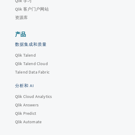
Qlik 学习
Qlik 客户门户网站
资源库
产品
数据集成和质量
Qlik Talend
Qlik Talend Cloud
Talend Data Fabric
分析和 AI
Qlik Cloud Analytics
Qlik Answers
Qlik Predict
Qlik Automate