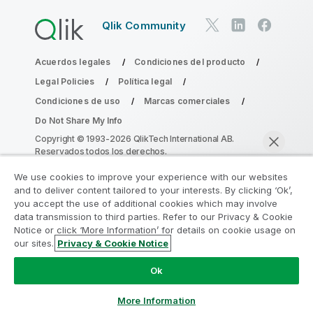
Qlik Community
Acuerdos legales
Condiciones del producto
Legal Policies
Política legal
Condiciones de uso
Marcas comerciales
Do Not Share My Info
Copyright © 1993-2026 QlikTech International AB.
Reservados todos los derechos.
We use cookies to improve your experience with our websites
and to deliver content tailored to your interests. By clicking ‘Ok’,
Únase al Programa de modernización de
you accept the use of additional cookies which may involve
data transmission to third parties. Refer to our Privacy & Cookie
la analítica
Notice or click ‘More Information’ for details on cookie usage on
our sites.
Privacy & Cookie Notice
Modernícese sin comprometer sus valiosas aplicaciones
Chatear ahora
de QlikView con el Programa de modernización de la
Ok
analítica.
Haga clic aquí
para obtener más información o
contactar con nosotros:
ampquestions@qlik.com
More Information