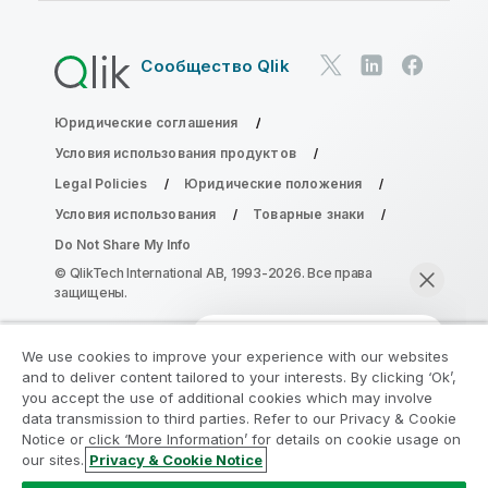
Сообщество Qlik
Юридические соглашения
Условия использования продуктов
Legal Policies
Юридические положения
Условия использования
Товарные знаки
Do Not Share My Info
© QlikTech International AB, 1993-2026. Все права
защищены.
We use cookies to improve your experience with our websites
Присоединяйтесь к программе
and to deliver content tailored to your interests. By clicking ‘Ok’,
модернизации аналитики
you accept the use of additional cookies which may involve
data transmission to third parties. Refer to our Privacy & Cookie
Notice or click ‘More Information’ for details on cookie usage on
Модернизируйте ваши важные приложения QlikView
our sites.
Privacy & Cookie Notice
без ущерба с помощью программы модернизации
Начать чат