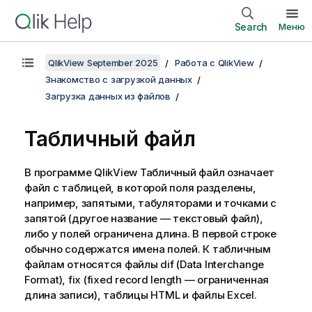
Search
Меню
QlikView September 2025
Работа с QlikView
Знакомство с загрузкой данных
Загрузка данных из файлов
Табличный файл
В программе QlikView
Табличный файл
означает
файл с таблицей, в которой поля разделены,
например, запятыми, табуляторами и точками с
запятой (другое название — текстовый файл),
либо у полей ограничена длина. В первой строке
обычно содержатся имена полей. К табличным
файлам относятся файлы dif (Data Interchange
Format), fix (fixed record length — ограниченная
длина записи), таблицы HTML и файлы Excel.