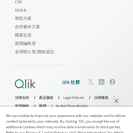
CSR
DEI&B
學院方案
合作夥伴方案
職業生涯
新聞編輯室
全球辦公室/聯絡資訊
Qlik 社群
法律合約
產品條款
Legal Policies
法律條規
使用條款
商標
Do Not Share My Info
© 1993-2026 QlikTech International AB。保留所有權利。
We use cookies to improve your experience with our websites and to deliver
content tailored to your interests. By clicking ‘Ok’, you accept the use of
additional cookies which may involve data transmission to third parties.
Refer to our Privacy & Cookie Notice or click ‘More Information’ for details