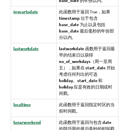
base_date
的年份以内。
inyeartodate
此函数用于返回
True
，如果
timestamp
位于包含
base_date
为止以及包括
base_date
最后毫秒的年份部
分以内。
lastworkdate
lastworkdate
函数用于返回最
早的结束日以获得
no_of_workdays
（周一至周
五），如果在
start_date
开始
考虑任何列出的可选
holiday
。
start_date
和
holiday
应是有效的日期或时
间戳。
localtime
此函数用于返回指定时区的当
前时间戳。
lunarweekend
此函数用于返回与包含
date
的阴历周的最后毫秒的时间戳