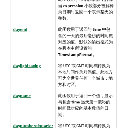
当
expression
小数部分被解释
为日期时返回一个表示某天的
整数。
dayend
此函数用于返回与
time
中包
含的一天的最后毫秒的时间戳
对应的值。默认的输出格式为
在脚本中所设置的
TimestampFormat
。
daylightsaving
将
UTC
或
GMT
时间戳转换为
本地时间作为对偶值。此地方
可为全世界任何一个城市，地
方和时区。
dayname
此函数用于返回一个值，显示
与包含
time
当天第一毫秒的
时间戳对应的基本数值的日
期。
daynumberofquarter
将
UTC
或
GMT
时间戳转换为