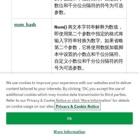
数位和千分位分隔符的符号为可选
参数。
num_hash
Num()
将文本字符串解释为数值，
即使用第二个参数中指定的格式将
输入字符串转换为数字。如果省略
第二个参数，它将使用数据加载脚
本中设置的小数点和千位分隔符。
自定义小数位和千分位分隔符的符
号为可选参数。
Text
Text()
用于强制将表达式作文本进
We use cookies to improve your experience with our websites and to deliver
行处理，即使可能解释为数字。
content tailored to your interests. By clicking ‘Ok’, you accept the use of
additional cookies which may involve data transmission to third parties.
Time
Time()
用于使用数据加载脚本的系
Refer to our Privacy & Cookie Notice or click ‘More Information’ for details
统变量或操作系统（如果不提供格
on cookie usage on our sites.
Privacy & Cookie Notice
式字符串）中设置的时间格式，将
Ok
表达式的格式设置为时间值格式。
time_hash
More Information
Time#()
用于使用数据加载脚本或