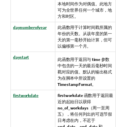
本地时间作为对偶值。此地方
可为全世界任何一个城市，地
方和时区。
daynumberofyear
此函数用于计算时间戳所属的
年份的天数。从该年度的第一
天的第一毫秒开始计算，但可
以偏移第一个月。
daystart
此函数用于返回与
time
参数
中包含的一天的最后毫秒时间
戳对应的值。默认的输出格式
为在脚本中所设置的
TimestampFormat
。
firstworkdate
firstworkdate
函数用于返回最
近的起始日以获得
no_of_workdays
（周一至周
五），将任何列出的可选节假
日考虑在内，不迟于
end_date
。
end_date
和