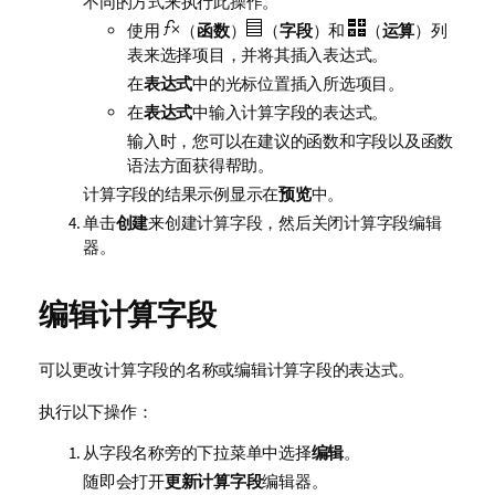
不同的方式来执行此操作。
使用
（
函数
）
（
字段
）和
（
运算
）列
表来选择项目，并将其插入表达式。
在
表达式
中的光标位置插入所选项目。
在
表达式
中输入计算字段的表达式。
输入时，您可以在建议的函数和字段以及函数
语法方面获得帮助。
计算字段的结果示例显示在
预览
中。
单击
创建
来创建计算字段，然后关闭计算字段编辑
器。
编辑计算字段
可以更改计算字段的名称或编辑计算字段的表达式。
执行以下操作：
从字段名称旁的下拉菜单中选择
编辑
。
随即会打开
更新计算字段
编辑器。