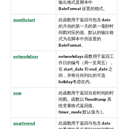
输出格式是脚本中
DateFormat
设置的格式。
monthstart
此函数用于返回与包含
date
的月份的第一天的第一毫秒时
间戳对应的值。默认的输出格
式为在脚本中所设置的
DateFormat
。
networkdays
networkdays
函数用于返回工
作日的编号（周一至周五），
在
start_date
和
end_date
之
间，并将任何列出的可选
holiday
考虑在内。
now
此函数用于返回当前时间的时
间戳。函数以
TimeStamp
系
统变量格式返回值。
timer_mode
默认值为 1。
quarterend
此函数用于返回与包含
date