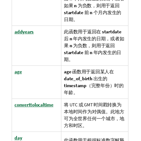
如果
n
为负数，则用于返回
startdate
前
n
个月内发生的
日期。
addyears
此函数用于返回在
startdate
后
n
年内发生的日期，或者如
果
n
为负数，则用于返回
startdate
前
n
年内发生的日
期。
age
age
函数用于返回某人在
date_of_birth
出生的
timestamp
（完整年份）时的
年龄。
converttolocaltime
将
UTC
或
GMT
时间戳转换为
本地时间作为对偶值。此地方
可为全世界任何一个城市，地
方和时区。
day
此函数用于根据标准数字解释