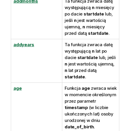
addmonths
Ta funkcja zwraca datę
występującą
n
miesięcy
po dacie
startdate
lub,
jeśli
n
jest wartością
ujemną,
n
miesięcy
przed datą
startdate
.
addyears
Ta funkcja zwraca datę
występującą
n
lat po
dacie
startdate
lub, jeśli
n
jest wartością ujemną,
n
lat przed datą
startdate
.
age
Funkcja
age
zwraca wiek
w momencie określonym
przez parametr
timestamp
(w liczbie
ukończonych lat) osoby
urodzonej w dniu
date_of_birth
.