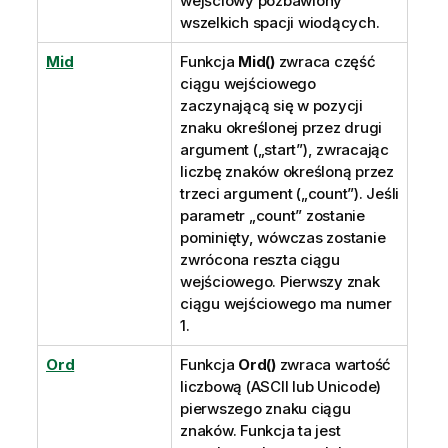
wejściowy pozbawiony
wszelkich spacji wiodących.
Mid
Funkcja
Mid()
zwraca część
ciągu wejściowego
zaczynającą się w pozycji
znaku określonej przez drugi
argument („start”), zwracając
liczbę znaków określoną przez
trzeci argument („count”). Jeśli
parametr „count” zostanie
pominięty, wówczas zostanie
zwrócona reszta ciągu
wejściowego. Pierwszy znak
ciągu wejściowego ma numer
1.
Ord
Funkcja
Ord()
zwraca wartość
liczbową (ASCII lub
Unicode
)
pierwszego znaku ciągu
znaków. Funkcja ta jest