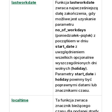
lastworkdate
Funkcja
lastworkdate
zwraca najwcześniejszą
datę zakończenia, gdy
możliwe jest uzyskanie
parametru
no_of_workdays
(poniedziałek–piątek) z
początkiem w dniu
start_date
z
uwzględnieniem
wszelkich opcjonalnie
wyszczególnionych dni
wolnych (
holiday
).
Parametry
start_date
i
holiday
powinny być
poprawnymi datami lub
znacznikami czasu.
localtime
Ta funkcja zwraca
znacznik bieżącego
czasu dla podanej strefy