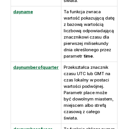
świata.
dayname
Ta funkcja zwraca
wartość pokazującą datę
z bazową wartością
liczbową odpowiadającą
znacznikowi czasu dla
pierwszej milisekundy
dnia określonego przez
parametr
time
.
daynumberofquarter
Przekształca znacznik
czasu
UTC
lub
GMT
na
czas lokalny w postaci
wartości podwójnej.
Parametr place może
być dowolnym miastem,
miejscem albo strefą
czasową z całego
świata.