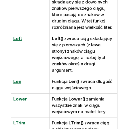
składający się z dowolnych
znaków pierwszego ciągu,
które pasują do znaków w
drugim ciągu. W tej funkcji
rozróżniana jest wielkość liter.
Left
Left()
zwraca ciąg składający
się z pierwszych (z lewej
strony) znaków ciągu
wejściowego, a liczbę tych
znaków określa drugi
argument.
Len
Funkcja
Len()
zwraca długość
ciągu wejściowego.
Lower
Funkcja
Lower()
zamienia
wszystkie znaki w ciągu
wejściowym na małe litery.
LTrim
Funkcja
LTrim()
zwraca ciąg