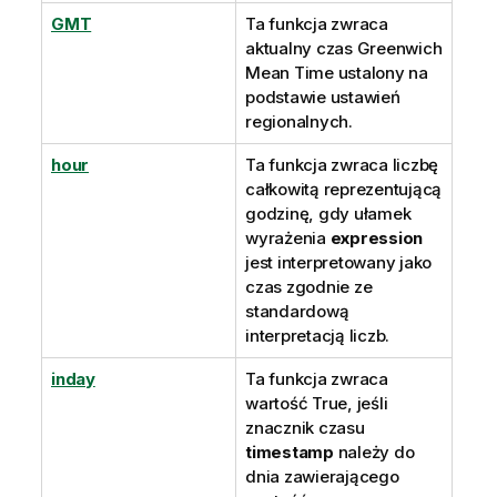
GMT
Ta funkcja zwraca
aktualny czas
Greenwich
Mean Time
ustalony na
podstawie ustawień
regionalnych.
hour
Ta funkcja zwraca liczbę
całkowitą reprezentującą
godzinę, gdy ułamek
wyrażenia
expression
jest interpretowany jako
czas zgodnie ze
standardową
interpretacją liczb.
inday
Ta funkcja zwraca
wartość
True
, jeśli
znacznik czasu
timestamp
należy do
dnia zawierającego