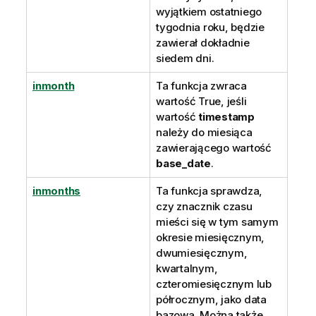
wyjątkiem ostatniego
tygodnia roku, będzie
zawierał dokładnie
siedem dni.
inmonth
Ta funkcja zwraca
wartość
True
, jeśli
wartość
timestamp
należy do miesiąca
zawierającego wartość
base_date
.
inmonths
Ta funkcja sprawdza,
czy znacznik czasu
mieści się w tym samym
okresie miesięcznym,
dwumiesięcznym,
kwartalnym,
czteromiesięcznym lub
półrocznym, jako data
bazowa. Można także