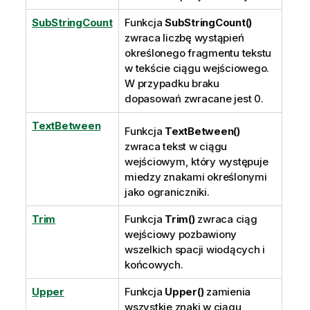
SubStringCount
Funkcja
SubStringCount()
zwraca liczbę wystąpień
określonego fragmentu tekstu
w tekście ciągu wejściowego.
W przypadku braku
dopasowań zwracane jest 0.
TextBetween
Funkcja
TextBetween()
zwraca tekst w ciągu
wejściowym, który występuje
miedzy znakami określonymi
jako ograniczniki.
Trim
Funkcja
Trim()
zwraca ciąg
wejściowy pozbawiony
wszelkich spacji wiodących i
końcowych.
Upper
Funkcja
Upper()
zamienia
wszystkie znaki w ciągu