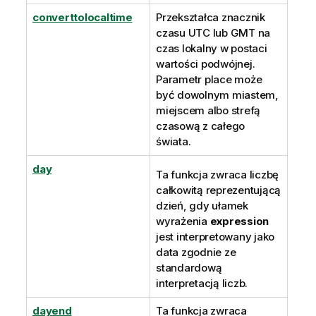
converttolocaltime
Przekształca znacznik
czasu
UTC
lub
GMT
na
czas lokalny w postaci
wartości podwójnej.
Parametr place może
być dowolnym miastem,
miejscem albo strefą
czasową z całego
świata.
day
Ta funkcja zwraca liczbę
całkowitą reprezentującą
dzień, gdy ułamek
wyrażenia
expression
jest interpretowany jako
data zgodnie ze
standardową
interpretacją liczb.
dayend
Ta funkcja zwraca