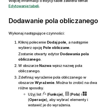
Więcej informacji o edycji tabel zawiera temat
Edytowanie tabeli
.
Dodawanie pola obliczanego
Wykonaj następujące czynności:
Kliknij polecenie
Dodaj pole
, a następnie
wybierz opcję
Pole obliczane
.
Zostanie otwarty edytor
Dodawania pola
obliczanego
.
W obszarze
Nazwa
wpisz nazwę pola
obliczanego.
Zdefiniuj wyrażenie pola obliczanego w
obszarze
Wyrażenie
. Można to zrobić na dwa
różne sposoby.
Użyj list
(
Funkcje
),
(
Pola
) i
(
Operacje
), aby wybrać elementy i
wstawić je do wyrażenia.