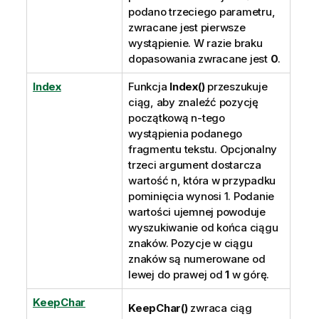
podano trzeciego parametru,
zwracane jest pierwsze
wystąpienie.
W razie braku
dopasowania zwracane jest
0
.
Index
Funkcja
Index()
przeszukuje
ciąg, aby znaleźć pozycję
początkową n-tego
wystąpienia podanego
fragmentu tekstu. Opcjonalny
trzeci argument dostarcza
wartość n, która w przypadku
pominięcia wynosi 1. Podanie
wartości ujemnej powoduje
wyszukiwanie od końca ciągu
znaków. Pozycje w ciągu
znaków są numerowane
od
lewej do prawej
od
1
w górę.
KeepChar
KeepChar()
zwraca ciąg