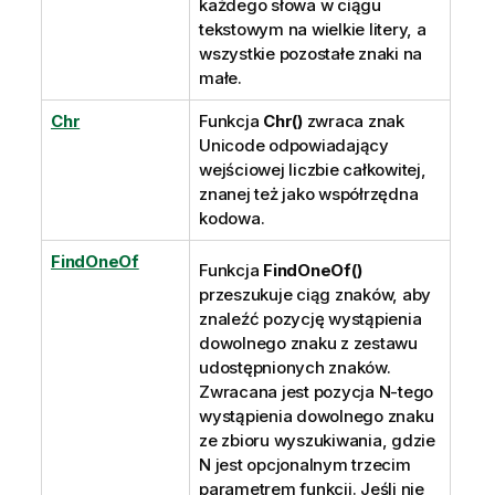
każdego słowa w ciągu
tekstowym na wielkie litery, a
wszystkie pozostałe znaki na
małe.
Chr
Funkcja
Chr()
zwraca znak
Unicode
odpowiadający
wejściowej liczbie całkowitej,
znanej też jako współrzędna
kodowa.
FindOneOf
Funkcja
FindOneOf()
przeszukuje ciąg znaków, aby
znaleźć pozycję wystąpienia
dowolnego znaku z zestawu
udostępnionych znaków.
Zwracana jest pozycja N-tego
wystąpienia dowolnego znaku
ze zbioru wyszukiwania, gdzie
N jest opcjonalnym trzecim
parametrem funkcji. Jeśli nie