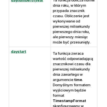
daynumberofyear
Ta funkcja oblicza numer
dnia roku, w którym
przypada znacznik
czasu. Obliczenie jest
wykonywane od
pierwszej milisekundy
pierwszego dnia roku,
ale pierwszy miesiąc
może być przesunięty.
daystart
Ta funkcja zwraca
wartość odpowiadającą
znacznikowi czasu dla
pierwszej milisekundy
dnia zawartego w
argumencie
time
.
Domyślnym formatem
wyjściowym będzie
format
TimestampFormat
skonfigurowany w