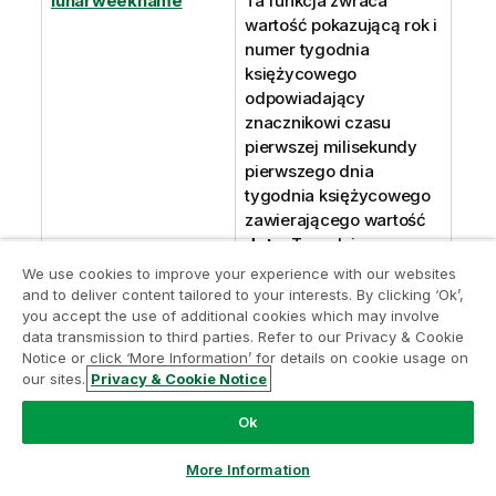
lunarweekname
Ta funkcja zwraca
wartość pokazującą rok i
numer tygodnia
księżycowego
odpowiadający
znacznikowi czasu
pierwszej milisekundy
pierwszego dnia
tygodnia księżycowego
zawierającego wartość
date
. Tygodnie
księżycowe w
Qlik Sense
We use cookies to improve your experience with our websites
są zdefiniowane przez
and to deliver content tailored to your interests. By clicking ‘Ok’,
you accept the use of additional cookies which may involve
uznanie 1 stycznia za
data transmission to third parties. Refer to our Privacy & Cookie
pierwszy dzień tygodnia
Notice or click ‘More Information’ for details on cookie usage on
i każdy tydzień, z
our sites.
Privacy & Cookie Notice
wyjątkiem ostatniego
tygodnia roku, będzie
Ok
zawierał dokładnie
siedem dni.
More Information