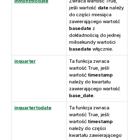
inmonthtodate
Zwraca wartość
True
,
jeśli wartość
date
należy
do części miesiąca
zawierającego wartość
basedate
z
dokładnością do jednej
milisekundy wartości
basedate
włącznie.
inquarter
Ta funkcja zwraca
wartość
True
, jeśli
wartość
timestamp
należy do kwartału
zawierającego wartość
base_date
.
inquartertodate
Ta funkcja zwraca
wartość
True
, jeśli
wartość
timestamp
należy do części
kwartału zawierającego