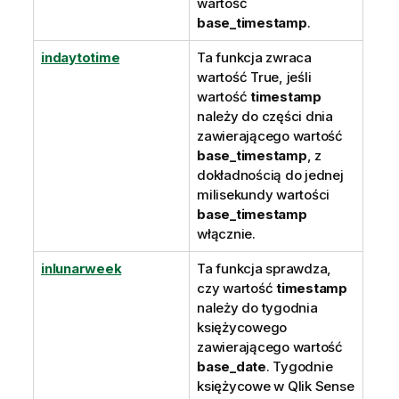
wartość
base_timestamp
.
indaytotime
Ta funkcja zwraca
wartość
True
, jeśli
wartość
timestamp
należy do części dnia
zawierającego wartość
base_timestamp
, z
dokładnością do jednej
milisekundy wartości
base_timestamp
włącznie.
inlunarweek
Ta funkcja sprawdza,
czy wartość
timestamp
należy do tygodnia
księżycowego
zawierającego wartość
base_date
. Tygodnie
księżycowe w
Qlik Sense