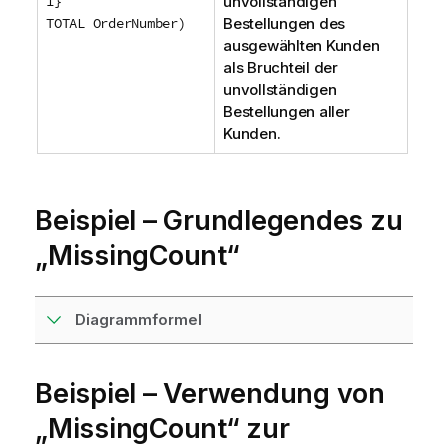
1}
unvollständigen
e
TOTAL OrderNumber)
Bestellungen des
i
ausgewählten Kunden
s
als Bruchteil der
unvollständigen
Bestellungen aller
Kunden.
Beispiel – Grundlegendes zu
„MissingCount“
Diagrammformel
Beispiel – Verwendung von
„MissingCount“ zur