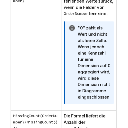
mber)
fehlenden Werte zurück,
wenn die Felder von
OrderNumber
leer sind.
I
"0" zählt als
n
Wert und nicht
f
als leere Zelle.
o
Wenn jedoch
r
eine Kennzahl
m
für eine
a
Dimension auf 0
t
aggregiert wird,
i
wird diese
o
Dimension nicht
n
in Diagramme
s
eingeschlossen.
h
i
MissingCount(OrderNu
Die Formel liefert die
n
mber)/MissingCount({
Anzahl der
w