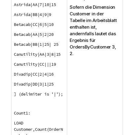
Astrida|AA|7|10|15
Sofern die Dimension
Customer
in der
Astrida|BB|4|9|9
Tabelle im Arbeitsblatt
Betacab|CC|6|5|10
enthalten ist,
andernfalls lautet das
Betacab|AA|5|2|20
Ergebnis für
Betacab|BB|1|25| 25
OrdersByCustomer
3,
2.
Canutility|AA|3|8|15
Canutility|CC|||19
Divadip|CC|2|4|16
Divadip|DD|3|1|25
] (delimiter is '|');
Count1:
LOAD
Customer,Count(OrderN