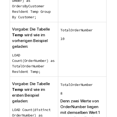
umber) as
OrdersByCustomer
Resident Temp Group
By Customer;
Vorgabe: Die Tabelle
TotalOrderNumber
Temp
wird wie im
10
vorherigen Beispiel
geladen:
LOAD
Count(OrderNumber) as
TotalOrderNumber
Resident Temp;
Vorgabe: Die Tabelle
TotalOrderNumber
Temp
wird wie im
8
ersten Beispiel
geladen:
Denn zwei Werte von
OrderNumber
liegen
LOAD Count(distinct
mit demselben Wert 1
OrderNumber) as